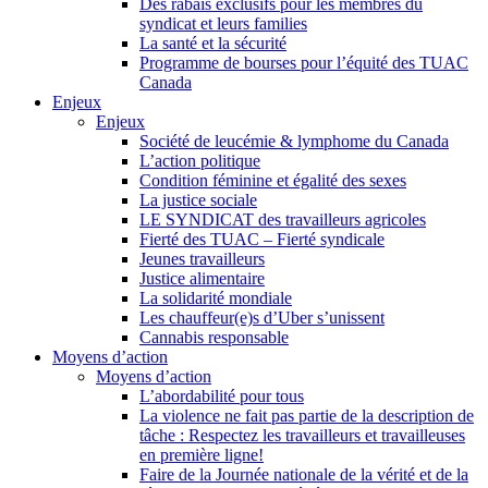
Des rabais exclusifs pour les membres du
syndicat et leurs families
La santé et la sécurité
Programme de bourses pour l’équité des TUAC
Canada
Enjeux
Enjeux
Société de leucémie & lymphome du Canada
L’action politique
Condition féminine et égalité des sexes
La justice sociale
LE SYNDICAT des travailleurs agricoles
Fierté des TUAC – Fierté syndicale
Jeunes travailleurs
Justice alimentaire
La solidarité mondiale
Les chauffeur(e)s d’Uber s’unissent
Cannabis responsable
Moyens d’action
Moyens d’action
L’abordabilité pour tous
La violence ne fait pas partie de la description de
tâche : Respectez les travailleurs et travailleuses
en première ligne!
Faire de la Journée nationale de la vérité et de la