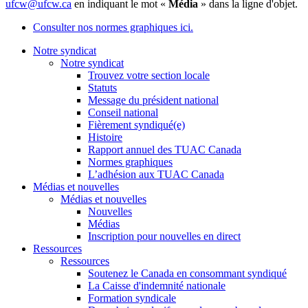
ufcw@ufcw.ca
en indiquant le mot «
Média
» dans la ligne d'objet.
Consulter nos normes graphiques ici.
Notre syndicat
Notre syndicat
Trouvez votre section locale
Statuts
Message du président national
Conseil national
Fièrement syndiqué(e)
Histoire
Rapport annuel des TUAC Canada
Normes graphiques
L’adhésion aux TUAC Canada
Médias et nouvelles
Médias et nouvelles
Nouvelles
Médias
Inscription pour nouvelles en direct
Ressources
Ressources
Soutenez le Canada en consommant syndiqué
La Caisse d'indemnité nationale
Formation syndicale