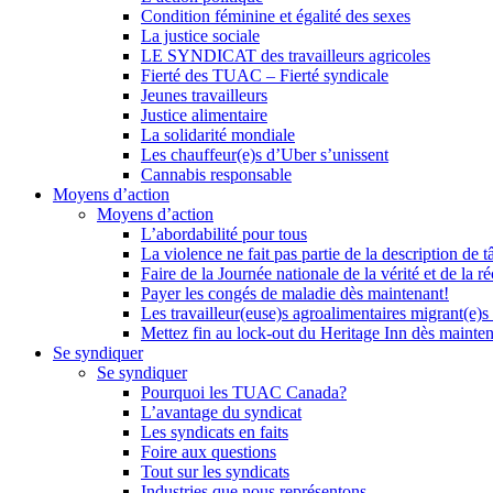
Condition féminine et égalité des sexes
La justice sociale
LE SYNDICAT des travailleurs agricoles
Fierté des TUAC – Fierté syndicale
Jeunes travailleurs
Justice alimentaire
La solidarité mondiale
Les chauffeur(e)s d’Uber s’unissent
Cannabis responsable
Moyens d’action
Moyens d’action
L’abordabilité pour tous
La violence ne fait pas partie de la description de t
Faire de la Journée nationale de la vérité et de la ré
Payer les congés de maladie dès maintenant!
Les travailleur(euse)s agroalimentaires migrant(e)s
Mettez fin au lock-out du Heritage Inn dès mainte
Se syndiquer
Se syndiquer
Pourquoi les TUAC Canada?
L’avantage du syndicat
Les syndicats en faits
Foire aux questions
Tout sur les syndicats
Industries que nous représentons