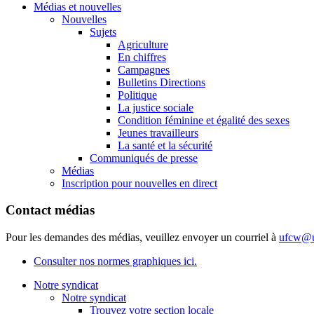
Médias et nouvelles
Nouvelles
Sujets
Agriculture
En chiffres
Campagnes
Bulletins Directions
Politique
La justice sociale
Condition féminine et égalité des sexes
Jeunes travailleurs
La santé et la sécurité
Communiqués de presse
Médias
Inscription pour nouvelles en direct
Contact médias
Pour les demandes des médias, veuillez envoyer un courriel à
ufcw@u
Consulter nos normes graphiques ici.
Notre syndicat
Notre syndicat
Trouvez votre section locale