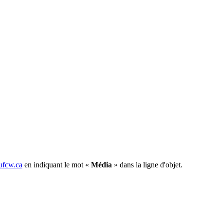
fcw.ca
en indiquant le mot «
Média
» dans la ligne d'objet.