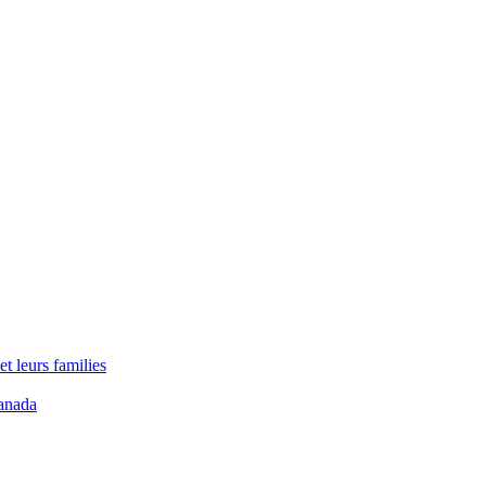
t leurs families
anada