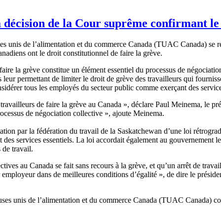
la décision de la Cour suprême confirmant le 
uses unis de l’alimentation et du commerce Canada (TUAC Canada) se réj
nadiens ont le droit constitutionnel de faire la grève.
faire la grève constitue un élément essentiel du processus de négociation
ur permettant de limiter le droit de grève des travailleurs qui fournissen
onsidérer tous les employés du secteur public comme exerçant des service
travailleurs de faire la grève au Canada », déclare Paul Meinema, le p
rocessus de négociation collective », ajoute Meinema.
station par la fédération du travail de la Saskatchewan d’une loi rétro
nt des services essentiels. La loi accordait également au gouvernement l
de travail.
ives au Canada se fait sans recours à la grève, et qu’un arrêt de travail
 employeur dans de meilleures conditions d’égalité », de dire le présid
ailleuses unis de l’alimentation et du commerce Canada (TUAC Canada) co