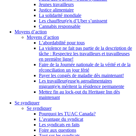
Jeunes travailleurs
Justice alimentaire
La solidarité mondiale
Les chauffeur(e)s d’Uber s’unissent
Cannabis responsable
Moyens d’action
Moyens d’action
L’abordabilité pour tous
La violence ne fait pas partie de la description de
tâche : Respectez les travailleurs et travailleuses
en première ligne!
Faire de la Journée nationale de la vérité et de la
réconciliation un jour férié
Payer les congés de maladie dès maintenant!
Les travailleur(euse)s agroalimentaires
migrant(e)s méritent la résidence permanente
Mettez fin au lock-out du Heritage Inn dès
maintenant
Se syndiquer
Se syndiquer
Pourquoi les TUAC Canada?
L’avantage du syndicat
Les syndicats en faits
Foire aux questions
Tout sur les syndicats