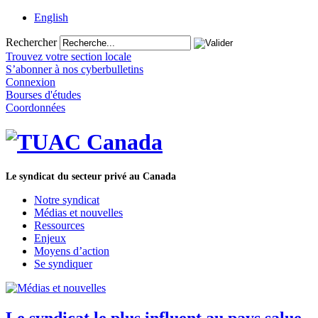
English
Rechercher
Trouvez votre section locale
S’abonner à nos cyberbulletins
Connexion
Bourses d'études
Coordonnées
Le syndicat du secteur privé au Canada
Notre syndicat
Médias et nouvelles
Ressources
Enjeux
Moyens d’action
Se syndiquer
Le syndicat le plus influent au pays salue