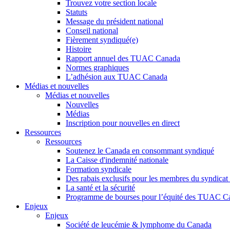
Trouvez votre section locale
Statuts
Message du président national
Conseil national
Fièrement syndiqué(e)
Histoire
Rapport annuel des TUAC Canada
Normes graphiques
L’adhésion aux TUAC Canada
Médias et nouvelles
Médias et nouvelles
Nouvelles
Médias
Inscription pour nouvelles en direct
Ressources
Ressources
Soutenez le Canada en consommant syndiqué
La Caisse d'indemnité nationale
Formation syndicale
Des rabais exclusifs pour les membres du syndicat e
La santé et la sécurité
Programme de bourses pour l’équité des TUAC C
Enjeux
Enjeux
Société de leucémie & lymphome du Canada