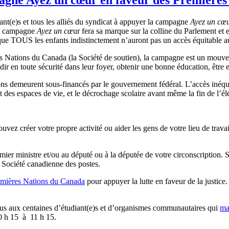
nt(e)s et tous les alliés du syndicat à appuyer la campagne
Ayez un cœ
 la campagne
Ayez un cœ
ur fera sa marque sur la colline du Parlement et
ue TOUS les enfants indistinctement n’auront pas un accès équitable a
ères Nations du Canada (la Société de soutien), la campagne est un mouv
ndir en toute sécurité dans leur foyer, obtenir une bonne éducation, être e
ions demeurent sous-financés par le gouvernement fédéral. L’accès inéqu
et des espaces de vie, et le décrochage scolaire avant même la fin de l’
ouvez créer votre propre activité ou aider les gens de votre lieu de trav
ier ministre et/ou au député ou à la députée de votre circonscription. S
 la Société canadienne des postes.
Premières Nations du Canada
pour appuyer la lutte en faveur de la justic
vous aux centaines d’étudiant(e)s et d’organismes communautaires qui
ma
 10 h 15 à 11 h 15.