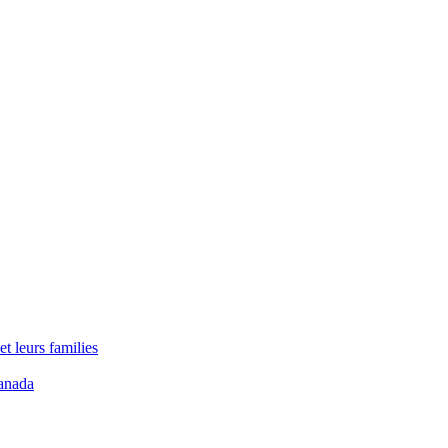
t leurs families
anada