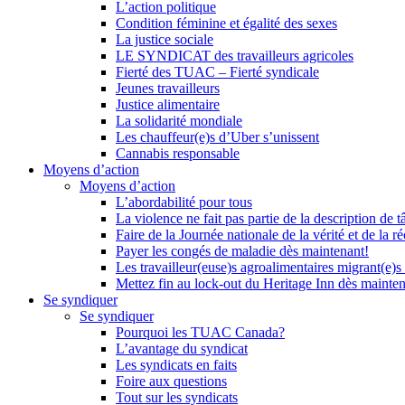
L’action politique
Condition féminine et égalité des sexes
La justice sociale
LE SYNDICAT des travailleurs agricoles
Fierté des TUAC – Fierté syndicale
Jeunes travailleurs
Justice alimentaire
La solidarité mondiale
Les chauffeur(e)s d’Uber s’unissent
Cannabis responsable
Moyens d’action
Moyens d’action
L’abordabilité pour tous
La violence ne fait pas partie de la description de t
Faire de la Journée nationale de la vérité et de la ré
Payer les congés de maladie dès maintenant!
Les travailleur(euse)s agroalimentaires migrant(e)s
Mettez fin au lock-out du Heritage Inn dès mainte
Se syndiquer
Se syndiquer
Pourquoi les TUAC Canada?
L’avantage du syndicat
Les syndicats en faits
Foire aux questions
Tout sur les syndicats