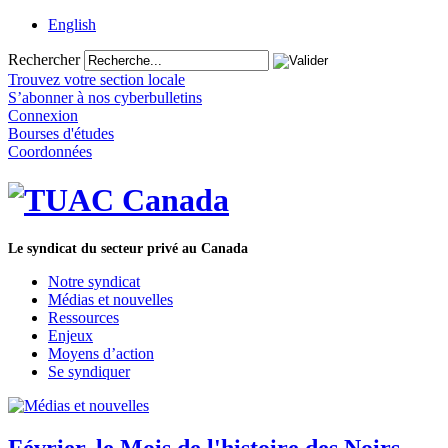
English
Rechercher
Trouvez votre section locale
S’abonner à nos cyberbulletins
Connexion
Bourses d'études
Coordonnées
Le syndicat du secteur privé au Canada
Notre syndicat
Médias et nouvelles
Ressources
Enjeux
Moyens d’action
Se syndiquer
Février, le Mois de l'histoire des Noirs