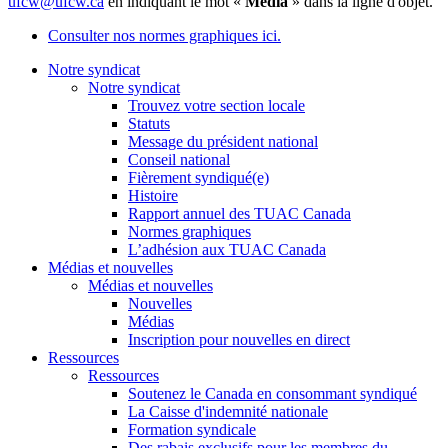
ufcw@ufcw.ca
en indiquant le mot «
Média
» dans la ligne d'objet.
Consulter nos normes graphiques ici.
Notre syndicat
Notre syndicat
Trouvez votre section locale
Statuts
Message du président national
Conseil national
Fièrement syndiqué(e)
Histoire
Rapport annuel des TUAC Canada
Normes graphiques
L’adhésion aux TUAC Canada
Médias et nouvelles
Médias et nouvelles
Nouvelles
Médias
Inscription pour nouvelles en direct
Ressources
Ressources
Soutenez le Canada en consommant syndiqué
La Caisse d'indemnité nationale
Formation syndicale
Des rabais exclusifs pour les membres du