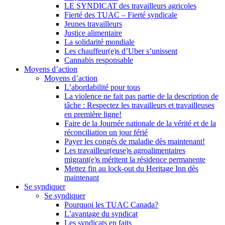
LE SYNDICAT des travailleurs agricoles
Fierté des TUAC – Fierté syndicale
Jeunes travailleurs
Justice alimentaire
La solidarité mondiale
Les chauffeur(e)s d’Uber s’unissent
Cannabis responsable
Moyens d’action
Moyens d’action
L’abordabilité pour tous
La violence ne fait pas partie de la description de
tâche : Respectez les travailleurs et travailleuses
en première ligne!
Faire de la Journée nationale de la vérité et de la
réconciliation un jour férié
Payer les congés de maladie dès maintenant!
Les travailleur(euse)s agroalimentaires
migrant(e)s méritent la résidence permanente
Mettez fin au lock-out du Heritage Inn dès
maintenant
Se syndiquer
Se syndiquer
Pourquoi les TUAC Canada?
L’avantage du syndicat
Les syndicats en faits