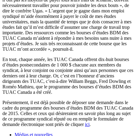
nécessairement travailler pour pouvoir joindre les deux bouts », de
dire le confrère Ugas. « L’argent que je gagne dans mon emploi
syndiqué m’aide énormément à payer le coût de mes études
universitaires, mais la quantité de temps que je dois consacrer à mes
études fait qu’il m’est difficile d’assumer une charge de travail trop
importante. Des ressources comme les bourses d’études BDM des
TUAC Canada m’aident à répondre à mes besoins sans nuire à mes
projets d’études. Je suis très reconnaissant de cette bourse que les
TUAC m’ont accordée », poursuit-il.
En tout, chaque année, les TUAC Canada offrent dix-huit bourses
d’études postsecondaires de 1 000 $ chacune aux membres du
syndicat, à leur conjoint ou conjointe ainsi qu’aux personnes que ces
derniers ont à leur charge. Or, c’est en l’honneur d’anciens
dirigeants des TUAC, c’est-à-dire William Beggs, Fred Dowling et
Roméo Mathieu, que le programme des bourses d’études BDM des
TUAC Canada a été créé.
Présentement, il est déjà possible de déposer une demande dans le
cadre du programme des bourses d’études BDM des TUAC Canada
de 2015. Celles et ceux qui désireraient en savoir plus long au sujet
de ce programme syndical réputé ou en remplir le formulaire de
demande électronique sont priés de cliquer
ici
.
Médias et nouvelles