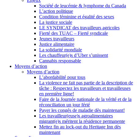
Enjeux
Société de leucémie & lymphome du Canada
L’action politique
Condition féminine et égalité des sexes
La justice sociale
LE SYNDICAT des travailleurs agricoles
Fierté des TUAC – Fierté syndicale
Jeunes travailleurs
Justice alimentaire
La solidarité mondiale
Les chauffeur(e)s d’Uber s’unissent
Cannabis responsable
Moyens d’action
Moyens d’action
L’abordabilité pour tous
La violence ne fait pas partie de la description de
tâche : Respectez les travailleurs et travailleuses
en première ligne!
Faire de la Journée nationale de la vérité et de la
réconciliation un jour férié
Payer les congés de maladie dès maintenant!
Les travailleur(euse)s agroalimentaires
migrant(e)s méritent la résidence permanente
Mettez fin au lock-out du Heritage Inn dès
maintenant