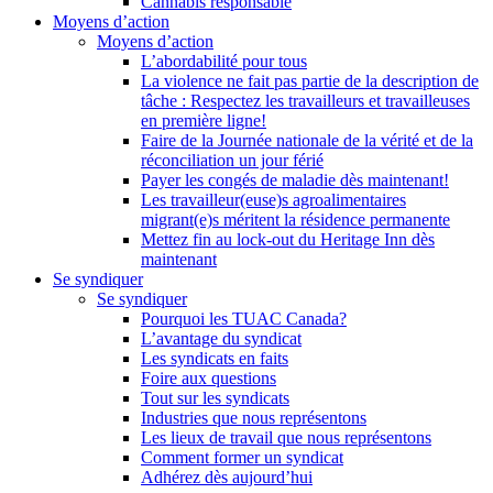
Cannabis responsable
Moyens d’action
Moyens d’action
L’abordabilité pour tous
La violence ne fait pas partie de la description de
tâche : Respectez les travailleurs et travailleuses
en première ligne!
Faire de la Journée nationale de la vérité et de la
réconciliation un jour férié
Payer les congés de maladie dès maintenant!
Les travailleur(euse)s agroalimentaires
migrant(e)s méritent la résidence permanente
Mettez fin au lock-out du Heritage Inn dès
maintenant
Se syndiquer
Se syndiquer
Pourquoi les TUAC Canada?
L’avantage du syndicat
Les syndicats en faits
Foire aux questions
Tout sur les syndicats
Industries que nous représentons
Les lieux de travail que nous représentons
Comment former un syndicat
Adhérez dès aujourd’hui