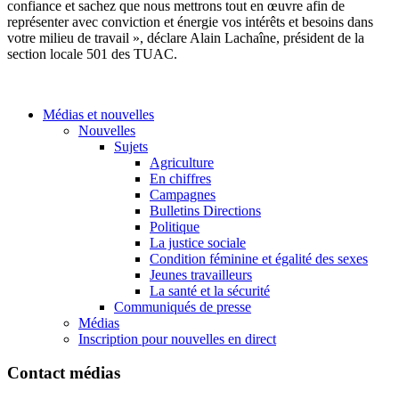
confiance et sachez que nous mettrons tout en œuvre afin de
représenter avec conviction et énergie vos intérêts et besoins dans
votre milieu de travail », déclare Alain Lachaîne, président de la
section locale 501 des TUAC.
Médias et nouvelles
Nouvelles
Sujets
Agriculture
En chiffres
Campagnes
Bulletins Directions
Politique
La justice sociale
Condition féminine et égalité des sexes
Jeunes travailleurs
La santé et la sécurité
Communiqués de presse
Médias
Inscription pour nouvelles en direct
Contact médias