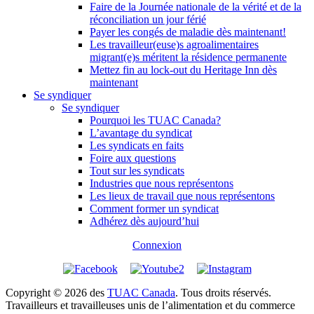
Faire de la Journée nationale de la vérité et de la
réconciliation un jour férié
Payer les congés de maladie dès maintenant!
Les travailleur(euse)s agroalimentaires
migrant(e)s méritent la résidence permanente
Mettez fin au lock-out du Heritage Inn dès
maintenant
Se syndiquer
Se syndiquer
Pourquoi les TUAC Canada?
L’avantage du syndicat
Les syndicats en faits
Foire aux questions
Tout sur les syndicats
Industries que nous représentons
Les lieux de travail que nous représentons
Comment former un syndicat
Adhérez dès aujourd’hui
Connexion
Copyright © 2026 des
TUAC Canada
. Tous droits réservés.
Travailleurs et travailleuses unis de l’alimentation et du commerce