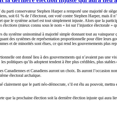
f du parti conservateur Stephen Harper a remporté une majorité de sièges
ns, soit 61 % de l’électorat, ont voté contre Stephen Harper, mais il n’
r et que le système actuel est tout simplement injuste. Alors que la parti
es élections
(mieux connu sous le nom « loi sur l’injustice électorale » q
es du système uninominal à majorité simple donnant tout au vainqueur q
quant des systèmes de représentation proportionnelle pour élire leurs go
es et de minorités sont élues, ce qui rend les gouvernements plus représ
ortionnelle ont donné lieu à des gouvernements qui n’avaient pas une vis
 les politiques qu’ils adoptent tendent à être plus crédibles, plus stable
 les Canadiennes et Canadiens auront un choix. Ils auront l’occasion no
ystème électoral archaïque.
clairement que le parti néo-démocrate, s’il est élu au pouvoir, mettra 
e que la prochaine élection soit la dernière élection injuste qui aura l