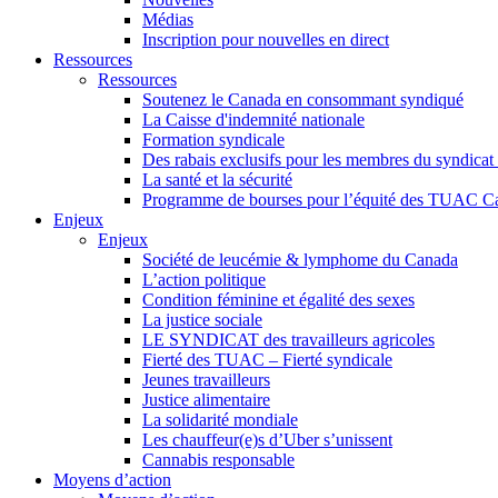
Médias
Inscription pour nouvelles en direct
Ressources
Ressources
Soutenez le Canada en consommant syndiqué
La Caisse d'indemnité nationale
Formation syndicale
Des rabais exclusifs pour les membres du syndicat e
La santé et la sécurité
Programme de bourses pour l’équité des TUAC C
Enjeux
Enjeux
Société de leucémie & lymphome du Canada
L’action politique
Condition féminine et égalité des sexes
La justice sociale
LE SYNDICAT des travailleurs agricoles
Fierté des TUAC – Fierté syndicale
Jeunes travailleurs
Justice alimentaire
La solidarité mondiale
Les chauffeur(e)s d’Uber s’unissent
Cannabis responsable
Moyens d’action