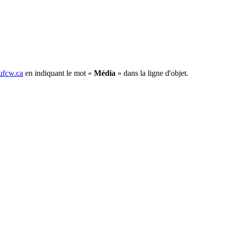
fcw.ca
en indiquant le mot «
Média
» dans la ligne d'objet.