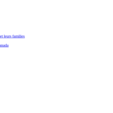
t leurs families
anada