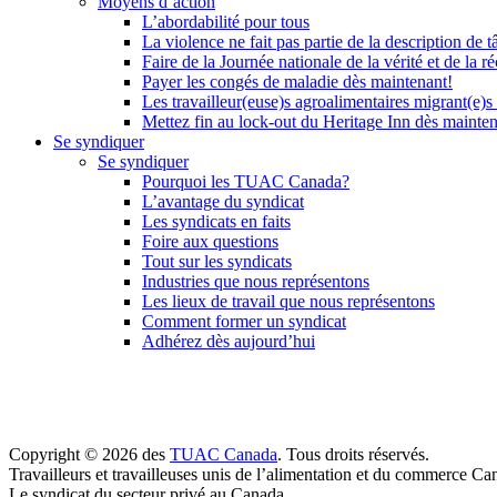
Moyens d’action
L’abordabilité pour tous
La violence ne fait pas partie de la description de t
Faire de la Journée nationale de la vérité et de la ré
Payer les congés de maladie dès maintenant!
Les travailleur(euse)s agroalimentaires migrant(e)s
Mettez fin au lock-out du Heritage Inn dès mainte
Se syndiquer
Se syndiquer
Pourquoi les TUAC Canada?
L’avantage du syndicat
Les syndicats en faits
Foire aux questions
Tout sur les syndicats
Industries que nous représentons
Les lieux de travail que nous représentons
Comment former un syndicat
Adhérez dès aujourd’hui
Copyright © 2026 des
TUAC Canada
. Tous droits réservés.
Travailleurs et travailleuses unis de l’alimentation et du commerce Ca
Le syndicat du secteur privé au Canada