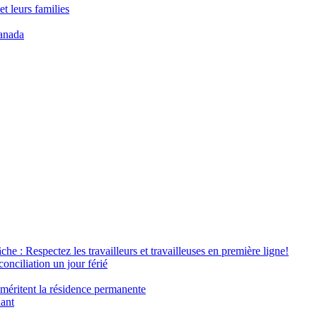
t leurs families
anada
âche : Respectez les travailleurs et travailleuses en première ligne!
conciliation un jour férié
 méritent la résidence permanente
nant