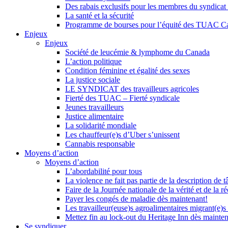
Des rabais exclusifs pour les membres du syndicat e
La santé et la sécurité
Programme de bourses pour l’équité des TUAC C
Enjeux
Enjeux
Société de leucémie & lymphome du Canada
L’action politique
Condition féminine et égalité des sexes
La justice sociale
LE SYNDICAT des travailleurs agricoles
Fierté des TUAC – Fierté syndicale
Jeunes travailleurs
Justice alimentaire
La solidarité mondiale
Les chauffeur(e)s d’Uber s’unissent
Cannabis responsable
Moyens d’action
Moyens d’action
L’abordabilité pour tous
La violence ne fait pas partie de la description de t
Faire de la Journée nationale de la vérité et de la ré
Payer les congés de maladie dès maintenant!
Les travailleur(euse)s agroalimentaires migrant(e)s
Mettez fin au lock-out du Heritage Inn dès mainte
Se syndiquer