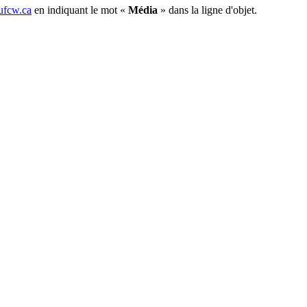
fcw.ca
en indiquant le mot «
Média
» dans la ligne d'objet.