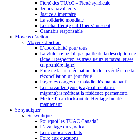
Fierté des TUAC – Fierté syndicale
Jeunes travailleurs
Justice alimentaire
La solidarité mondiale
Les chauffeur(e)s d’Uber s’unissent
Cannabis responsable
Moyens d’action
Moyens d’action
L’abordabilité pour tous
La violence ne fait pas partie de la description de
tâche : Respectez les travailleurs et travailleuses
en première ligne!
Faire de la Journée nationale de la vérité et de la
réconciliation un jour férié
Payer les congés de maladie dès maintenant!
Les travailleur(euse)s agroalimentaires
migrant(e)s méritent la résidence permanente
Mettez fin au lock-out du Heritage Inn dès
maintenant
Se syndiquer
Se syndiquer
Pourquoi les TUAC Canada?
L’avantage du syndicat
Les syndicats en faits
Foire aux questions