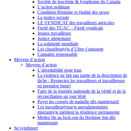
Société de leucémie & lymphome du Canada
L’action politique
Condition féminine et égalité des sexes
La justice sociale
LE SYNDICAT des travailleurs agricoles
Fierté des TUAC – Fierté syndicale
Jeunes travailleurs
Justice alimentaire
La solidarité mondiale
Les chauffeur(e)s d’Uber s’unissent
Cannabis responsable
Moyens d’action
Moyens d’action
L’abordabilité pour tous
La violence ne fait pas partie de la description de
tâche : Respectez les travailleurs et travailleuses
en première ligne!
Faire de la Journée nationale de la vérité et de la
réconciliation un jour férié
Payer les congés de maladie dès maintenant!
Les travailleur(euse)s agroalimentaires
migrant(e)s méritent la résidence permanente
Mettez fin au lock-out du Heritage Inn dès
maintenant
Se syndiquer