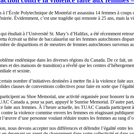
 l’École Polytechnique de Montréal et assassina 14 femmes à coups de
ngénierie. Évidemment, c’est une tragédie qui remonte à 25 ans, mais la 
ui étudiait à l’Université St. Mary’s d’Halifax, a été récemment retrou
 écrivait sa thèse de baccalauréat sur les femmes autochtones disparu
bre de disparitions et de meurtres de femmes autochtones survenus au 
problème endémique dans les diverses régions du Canada. De ce fait, un
mes et des maisons de transition) a révélé que les centres d’hébergeme
liale et sexiste.
ain nombre d’initiatives destinées à mettre fin à la violence faite aux
lides clauses de conventions collectives pour faire en sorte que l’égalité
rticipent au Shoe Memorial, une activité organisée pour honorer la mém
UAC Canada a, pour sa part, appuyé le Sunrise Memorial. D’autre part,
nce faite aux femmes. À l’heure actuelle, les TUAC Canada participent à 
contre la violence commise envers les femmes en réagissant publiquement
 l’œuvre d’une personne voulant réduire toutes les femmes au rang d’obj
ion, nous devons accepter nos différences et défendre l’égalité entre le
es en devenant un agent de changement dans votre collectivité et dans vo