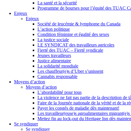
La santé et la sécurité
Programme de bourses pour l’équité des TUAC C
Enjeux
Enjeux
Société de leucémie & lymphome du Canada
L’action politique
Condition féminine et égalité des sexes
La justice sociale
LE SYNDICAT des travailleurs agricoles
Fierté des TUAC – Fierté syndicale
Jeunes travailleurs
Justice alimentaire
La solidarité mondiale
Les chauffeur(e)s d’Uber s’unissent
Cannabis responsable
Moyens d’action
Moyens d’action
L’abordabilité pour tous
La violence ne fait pas partie de la description de t
Faire de la Journée nationale de la vérité et de la ré
Payer les congés de maladie dès maintenant!
Les travailleur(euse)s agroalimentaires migrant(e)s
Mettez fin au lock-out du Heritage Inn dès mainte
Se syndiquer
Se syndiquer