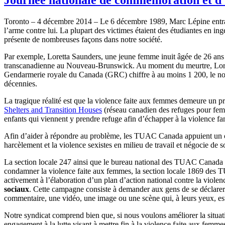
Toronto – 4 décembre 2014 – Le 6 décembre 1989, Marc Lépine entra à
l’arme contre lui. La plupart des victimes étaient des étudiantes en i
présente de nombreuses façons dans notre société.
Par exemple, Loretta Saunders, une jeune femme inuit âgée de 26 ans q
transcanadienne au Nouveau-Brunswick. Au moment du meurtre, Loretta
Gendarmerie royale du Canada (GRC) chiffre à au moins 1 200, le nom
décennies.
La tragique réalité est que la violence faite aux femmes demeure un 
Shelters and Transition Houses
(réseau canadien des refuges pour fem
enfants qui viennent y prendre refuge afin d’échapper à la violence fami
Afin d’aider à répondre au problème, les TUAC Canada appuient un cert
harcèlement et la violence sexistes en milieu de travail et négocie de so
La section locale 247 ainsi que le bureau national des TUAC Canada pa
condamner la violence faite aux femmes, la section locale 1869 des T
activement à l’élaboration d’un plan d’action national contre la viole
sociaux
. Cette campagne consiste à demander aux gens de se déclarer 
commentaire, une vidéo, une image ou une scène qui, à leurs yeux, est
Notre syndicat comprend bien que, si nous voulons améliorer la situat
engagement à la lutte visant à mettre fin à la violence faite aux femm