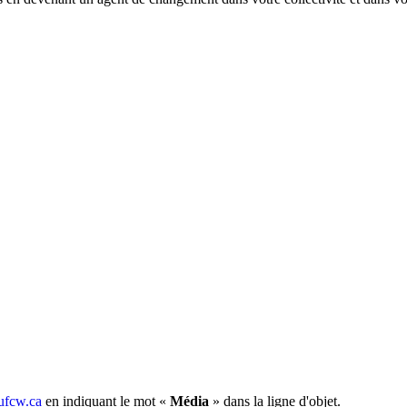
fcw.ca
en indiquant le mot «
Média
» dans la ligne d'objet.