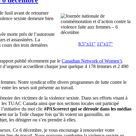
 fusil avant de retourner
violence sexiste demeure bien
vée morte près de l’autoroute
es et assassinées. La
8.5"
x11
"
11"
x17
"
cours des trois dernières
 rapport publié récemment par le
Canadian Network of Women’s
nt d’urgence accueillent chaque jour quelque 4 178 femmes et 2 490
 femmes. Notre syndicat offre divers programmes de lutte contre le
 entre les sexes soit présente au travail.
oire des victimes de la violence sexiste. Dans ses efforts visant à
 les TUAC Canada ainsi que nos sections locales ont participé
l’initiative du mot clic
#PAScorrect
qui se déroule dans les médias
 sur la Toile chaque fois qu’ils voient un gazouillis, un
et, les dénigrer ou s’en prendre à elles.
s sexes. Ce 6 décembre, je vous encourage à renouveler votre
tre lieu de travail. Nous pouvons combattre la violence sexiste au