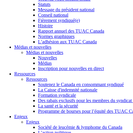
Statuts
Message du président national
Conseil national
Fièrement syndiqué(e)
Histoire
Rapport annuel des TUAC Canada
Normes graphiques
L’adhésion aux TUAC Canada
Médias et nouvelles
Médias et nouvelles
Nouvelles
Médias
Inscription pour nouvelles en direct
Ressources
Ressources
Soutenez le Canada en consommant syndiqué
La Caisse d'indemnité nationale
Formation syndicale
Des rabais exclusifs pour les membres du syndicat e
La santé et la sécurité
Programme de bourses pour l’équité des TUAC C
Enjeux
Enjeux
Société de leucémie & lymphome du Canada
L’action politique