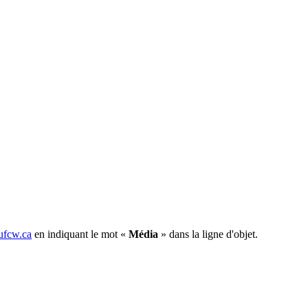
fcw.ca
en indiquant le mot «
Média
» dans la ligne d'objet.