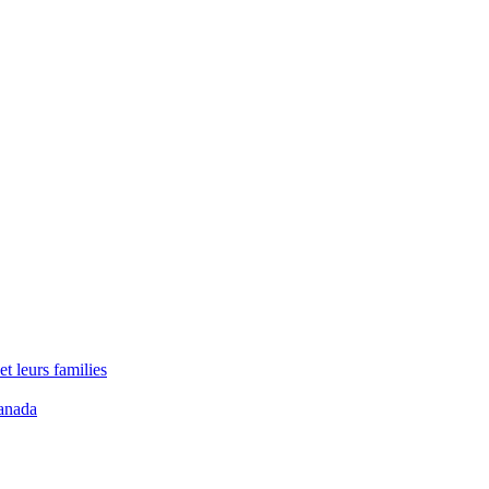
t leurs families
anada