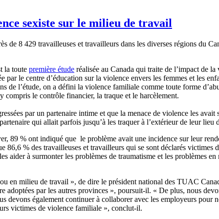
nce sexiste sur le milieu de travail
e 8 429 travailleuses et travailleurs dans les diverses régions du Can
t la toute
première étude
réalisée au Canada qui traite de l’impact de la 
ctuée par le centre d’éducation sur la violence envers les femmes et les en
ins de l’étude, on a défini la violence familiale comme toute forme d’ab
 compris le contrôle financier, la traque et le harcèlement.
gressées par un partenaire intime et que la menace de violence les avait 
tenaire qui allait parfois jusqu’à les traquer à l’extérieur de leur lieu d
yer, 89 % ont indiqué que le problème avait une incidence sur leur rend
86,6 % des travailleuses et travailleurs qui se sont déclarés victimes d
les aider à surmonter les problèmes de traumatisme et les problèmes en m
le ou en milieu de travail », de dire le président national des TUAC Ca
re adoptées par les autres provinces », poursuit-il. « De plus, nous devo
 Nous devons également continuer à collaborer avec les employeurs pour no
urs victimes de violence familiale », conclut-il.