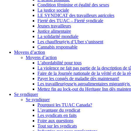
Condition féminine et égalité des sexes
La justice sociale
LE SYNDICAT des travailleurs agricoles
Fierté des TUAC – Fierté syndicale
Jeunes travailleurs
Justice alimentaire
La solidarité mondiale
Les chauffeur(e)s d’Uber s’unissent
Cannabis responsable
Moyens d’action
Moyens d’action
L’abordabilité pour tous
La violence ne fait pas partie de la description de t
Faire de la Journée nationale de la vérité et de la ré
Payer les congés de maladie dès maintenant!
Les travailleur(euse)s agroalimentaires migrant(e)s
Mettez fin au lock-out du Heritage Inn dès mainte
Se syndiquer
Se syndiquer
Pourquoi les TUAC Canada?
L’avantage du syndicat
Les syndicats en faits
Foire aux questions
Tout sur les syndicats