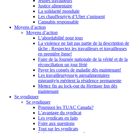
Jeunes travailleurs
Justice alimentaire
La solidarité mondiale
Les chauffeur(e)s d’Uber s’unissent
Cannabis responsable
Moyens d’action
Moyens d’action
L’abordabilité pour tous
La violence ne fait pas partie de la description de
tâche : Respectez les travailleurs et travailleuses
en première ligne!
Faire de la Journée nationale de la vérité et de la
réconciliation un jour férié
Payer les congés de maladie dès maintenant!
Les travailleur(euse)s agroalimentaires
migrant(e)s méritent la résidence permanente
Mettez fin au lock-out du Heritage Inn dès
maintenant
Se syndiquer
Se syndiquer
Pourquoi les TUAC Canada?
L’avantage du syndicat
Les syndicats en faits
Foire aux questions
Tout sur les syndicats