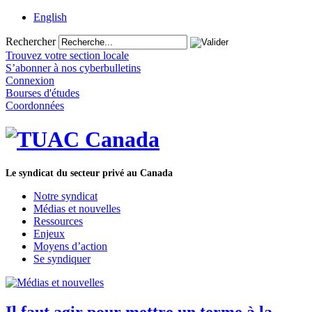
English
Rechercher
Trouvez votre section locale
S’abonner à nos cyberbulletins
Connexion
Bourses d'études
Coordonnées
Le syndicat du secteur privé au Canada
Notre syndicat
Médias et nouvelles
Ressources
Enjeux
Moyens d’action
Se syndiquer
Il faut agir pour mettre un terme à la