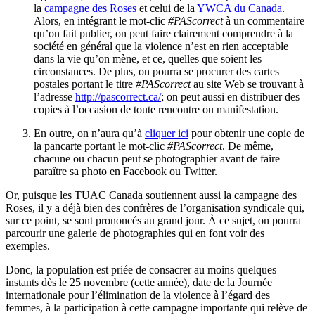
la
campagne des Roses
et celui de la
YWCA du Canada
.
Alors, en intégrant le mot-clic
#PAScorrect
à un commentaire
qu’on fait publier, on peut faire clairement comprendre à la
société en général que la violence n’est en rien acceptable
dans la vie qu’on mène, et ce, quelles que soient les
circonstances. De plus, on pourra se procurer des cartes
postales portant le titre
#PAScorrect
au site Web se trouvant à
l’adresse
http://pascorrect.ca/
; on peut aussi en distribuer des
copies à l’occasion de toute rencontre ou manifestation.
En outre, on n’aura qu’à
cliquer ici
pour obtenir une copie de
la pancarte portant le mot-clic
#PAScorrect
. De même,
chacune ou chacun peut se photographier avant de faire
paraître sa photo en Facebook ou Twitter.
Or, puisque les TUAC Canada soutiennent aussi la campagne des
Roses, il y a déjà bien des confrères de l’organisation syndicale qui,
sur ce point, se sont prononcés au grand jour. À ce sujet, on pourra
parcourir une galerie de photographies qui en font voir des
exemples.
Donc, la population est priée de consacrer au moins quelques
instants dès le 25 novembre (cette année), date de la Journée
internationale pour l’élimination de la violence à l’égard des
femmes, à la participation à cette campagne importante qui relève de