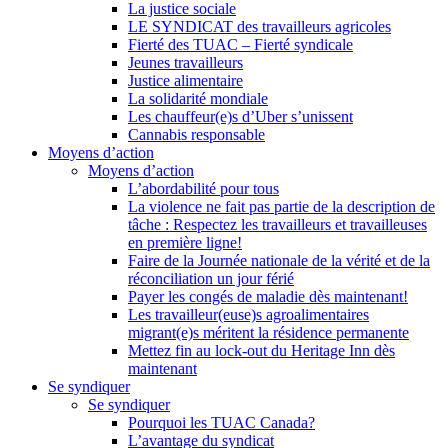
La justice sociale
LE SYNDICAT des travailleurs agricoles
Fierté des TUAC – Fierté syndicale
Jeunes travailleurs
Justice alimentaire
La solidarité mondiale
Les chauffeur(e)s d’Uber s’unissent
Cannabis responsable
Moyens d’action
Moyens d’action
L’abordabilité pour tous
La violence ne fait pas partie de la description de
tâche : Respectez les travailleurs et travailleuses
en première ligne!
Faire de la Journée nationale de la vérité et de la
réconciliation un jour férié
Payer les congés de maladie dès maintenant!
Les travailleur(euse)s agroalimentaires
migrant(e)s méritent la résidence permanente
Mettez fin au lock-out du Heritage Inn dès
maintenant
Se syndiquer
Se syndiquer
Pourquoi les TUAC Canada?
L’avantage du syndicat