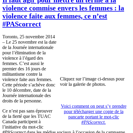
violence commise envers les femmes : la
violence faite aux femmes, ce n’est
#PAScorrect
Toronto, 25 novembre 2014
– Le 25 novembre est la date
de la Journée internationale
pour l’élimination de la
violence à l’égard des
femmes. C’est aussi le
premier des 16 jours de
militantisme contre la
Cliquez sur l’image ci-dessus pour
violence faite aux femmes.
voir la galerie de photos.
Cette période s’achève donc
le 10 décembre, date de la
Journée internationale des
droits de la personne.
Voici comment on peut s’y prendre
Ce n’est pas sans éprouver
pour télécharger une copie de la
de la fierté que les TUAC
pancarte portant le mot-clic
Canada participent à
#PAScorrect
.
l’initiative du mot-clic
#PAScorrect
dans les médias sociaux à l’occasion de la campagne