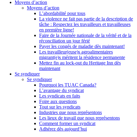
Moyens d’action
Moyens d’action
L’abordabilité pour tous
La violence ne fait pas partie de la description de
tâche : Respectez les travailleurs et travailleuses
en première ligne!
Faire de la Journée nationale de la vérité et de la
réconciliation un jour férié
Payer les congés de maladie dès maintenant!
Les travailleur(euse)s agroalimentaires
migrant(e)s méritent la résidence permanente
Mettez fin au lock-out du Heritage Inn dès
maintenant
Se syndiquer
Se syndiquer
Pourquoi les TUAC Canada?
L’avantage du syndicat
Les syndicats en faits
Foire aux questions
Tout sur les syndicats
Industries que nous représentons
Les lieux de travail que nous représentons
Comment former un syndicat
Adhérez dès aujourd’hui