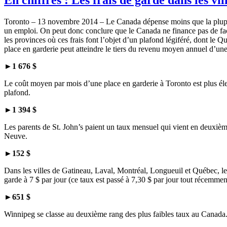
Toronto – 13 novembre 2014 – Le Canada dépense moins que la plupart d
un emploi. On peut donc conclure que le Canada ne finance pas de faç
les provinces où ces frais font l’objet d’un plafond légiféré, dont le Q
place en garderie peut atteindre le tiers du revenu moyen annuel d’u
►
1 676 $
Le coût moyen par mois d’une place en garderie à Toronto est plus élev
plafond.
►
1 394 $
Les parents de St. John’s paient un taux mensuel qui vient en deuxièm
Neuve.
►
152 $
Dans les villes de Gatineau, Laval, Montréal, Longueuil et Québec, le
garde à 7 $ par jour (ce taux est passé à 7,30 $ par jour tout récemmen
►
651 $
Winnipeg se classe au deuxième rang des plus faibles taux au Canada. C