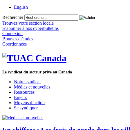
English
Rechercher
Trouvez votre section locale
S’abonner à nos cyberbulletins
Connexion
Bourses d'études
Coordonnées
Le syndicat du secteur privé au Canada
Notre syndicat
Médias et nouvelles
Ressources
Enjeux
Moyens d’action
Se syndiquer
En chiffres : Les frais de garde dans les vi