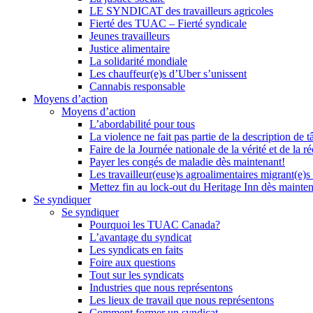
LE SYNDICAT des travailleurs agricoles
Fierté des TUAC – Fierté syndicale
Jeunes travailleurs
Justice alimentaire
La solidarité mondiale
Les chauffeur(e)s d’Uber s’unissent
Cannabis responsable
Moyens d’action
Moyens d’action
L’abordabilité pour tous
La violence ne fait pas partie de la description de t
Faire de la Journée nationale de la vérité et de la ré
Payer les congés de maladie dès maintenant!
Les travailleur(euse)s agroalimentaires migrant(e)s
Mettez fin au lock-out du Heritage Inn dès mainte
Se syndiquer
Se syndiquer
Pourquoi les TUAC Canada?
L’avantage du syndicat
Les syndicats en faits
Foire aux questions
Tout sur les syndicats
Industries que nous représentons
Les lieux de travail que nous représentons
Comment former un syndicat