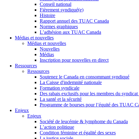
Conseil national
Fièrement syndiqué(e)
Histoire
Rapport annuel des TUAC Canada
Normes graphiques
L’adhésion aux TUAC Canada
Médias et nouvelles
Médias et nouvelles
Nouvelles
Médias
Inscription pour nouvelles en direct
Ressources
Ressources
Soutenez le Canada en consommant syndiqué
La Caisse d'indemnité nationale
Formation syndicale
Des rabais exclusifs pour les membres du syndicat e
La santé et la sécurité
Programme de bourses pour l’équité des TUAC C
Enjeux
Enjeux
Société de leucémie & lymphome du Canada
L’action politique
Condition féminine et égalité des sexes
La justice sociale