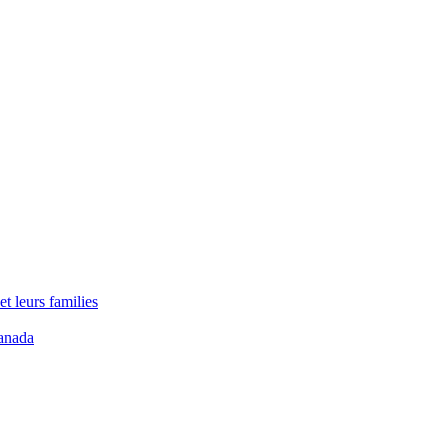
t leurs families
anada