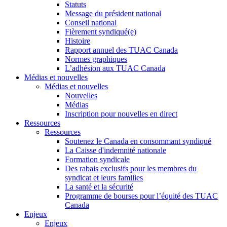
Statuts
Message du président national
Conseil national
Fièrement syndiqué(e)
Histoire
Rapport annuel des TUAC Canada
Normes graphiques
L’adhésion aux TUAC Canada
Médias et nouvelles
Médias et nouvelles
Nouvelles
Médias
Inscription pour nouvelles en direct
Ressources
Ressources
Soutenez le Canada en consommant syndiqué
La Caisse d'indemnité nationale
Formation syndicale
Des rabais exclusifs pour les membres du
syndicat et leurs families
La santé et la sécurité
Programme de bourses pour l’équité des TUAC
Canada
Enjeux
Enjeux