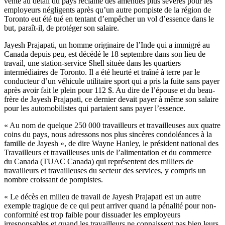
vente
au
détail
du pays
réclame
des
amendes
plus
sévères
pour les
employeurs
négligents
après
qu’un
autre
pompiste
de la
région
de
Toronto
eut
été
tué
en
tentant
d’empêcher
un
vol
d’essence
dans
le
but,
paraît-il
, de
protéger
son
salaire
.
Jayesh
Prajapati
, un
homme
originaire
de
l’Inde
qui a
immigré
au
Canada
depuis
peu
,
est
décédé
le 18
septembre
dans
son lieu de
travail,
une
station-service Shell
située
dans
les
quartiers
intermédiaires
de Toronto. Il a
été
heurté
et
traîné
à
terre
par le
conducteur
d’un
véhicule
utilitaire
sport qui a
pris
la
fuite
sans payer
après
avoir
fait le
plein
pour 112 $. Au dire de
l’épouse
et du
beau-
frère
de
Jayesh
Prajapati
,
ce
dernier
devait
payer
à
même
son
salaire
pour les
automobilistes
qui
partaient
sans payer
l’essence
.
« Au nom de
quelque
250 000
travailleurs
et
travailleuses
aux
quatre
coins du pays,
nous
adressons
nos plus
sincères
condoléances
à
la
famille
de
Jayesh
», de dire Wayne Hanley, le
président
national des
Travailleurs
et
travailleuses
unis
de
l’alimentation
et du commerce
du Canada (
TUAC
Canada) qui
représentent
des
milliers
de
travailleurs
et
travailleuses
du
secteur
des services, y
compris
un
nombre
croissant de
pompistes
.
« Le
décès
en milieu de travail de
Jayesh
Prajapati
est
un
autre
exemple
tragique
de
ce
qui
peut
arriver
quand
la
pénalité
pour
non-
conformité
est
trop
faible
pour
dissuader
les
employeurs
irresponsables
et
quand
les
travailleurs
ne
connaissent
pas
bien
leurs