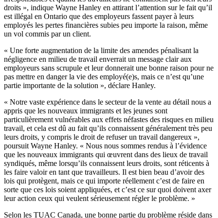
droits
»,
indique
Wayne Hanley en
attirant
l’attention
sur
le fait
qu’il
est
illégal
en Ontario
que
des
employeurs
fassent
payer
à
leurs
employés
les
pertes
financières
subies
peu
importe
la raison,
même
un
vol
commis
par un client.
«
Une
forte augmentation de la
limite
des
amendes
pénalisant
la
négligence
en milieu de travail
enverrait
un message
clair
aux
employeurs
sans
scrupule
et
leur
donnerait
une
bonne
raison pour ne
pas
mettre
en danger la vie des
employé
(e)s,
mais
ce
n’est
qu’une
partie
importante
de la solution »,
déclare
Hanley.
« Notre
vaste
expérience
dans
le
secteur
de la
vente
au
détail
nous
a
appris
que
les nouveaux immigrants et les
jeunes
sont
particulièrement
vulnérables
aux
effets
néfastes
des
risques
en milieu
travail, et
cela
est
dû
au fait
qu’ils
connaissent
généralement
très
peu
leurs
droits
, y
compris
le
droit
de refuser un travail
dangereux
»,
poursuit
Wayne Hanley. «
Nous
nous
sommes
rendus
à
l’évidence
que
les nouveaux immigrants qui
œuvrent
dans
des
lieux
de travail
syndiqués
,
même
lorsqu’ils
connaissent
leurs
droits
,
sont
réticents
à
les faire
valoir
en
tant
que
travailleurs
. Il
est
bien
beau
d’avoir
des
lois
qui
protègent
,
mais
ce
qui
importe
réellement
c’est
de faire en
sorte
que
ces
lois
soient
appliquées
, et
c’est
ce
sur
quoi
doivent
axer
leur
action
ceux
qui
veulent
sérieusement
régler
le
problème
. »
Selon les
TUAC
Canada,
une
bonne
partie
du
problème
réside
dans