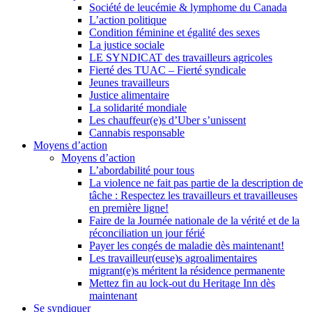
Société de leucémie & lymphome du Canada
L’action politique
Condition féminine et égalité des sexes
La justice sociale
LE SYNDICAT des travailleurs agricoles
Fierté des TUAC – Fierté syndicale
Jeunes travailleurs
Justice alimentaire
La solidarité mondiale
Les chauffeur(e)s d’Uber s’unissent
Cannabis responsable
Moyens d’action
Moyens d’action
L’abordabilité pour tous
La violence ne fait pas partie de la description de
tâche : Respectez les travailleurs et travailleuses
en première ligne!
Faire de la Journée nationale de la vérité et de la
réconciliation un jour férié
Payer les congés de maladie dès maintenant!
Les travailleur(euse)s agroalimentaires
migrant(e)s méritent la résidence permanente
Mettez fin au lock-out du Heritage Inn dès
maintenant
Se syndiquer