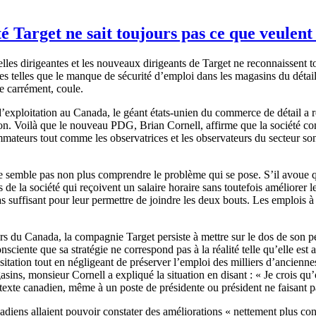
té Target ne sait toujours pas ce que veulen
s dirigeantes et les nouveaux dirigeants de Target ne reconnaissent tou
es telles que le manque de sécurité d’emploi dans les magasins du détail
e carrément, coule.
 d’exploitation au Canada, le géant états-unien du commerce de détail a
on. Voilà que le nouveau PDG, Brian Cornell, affirme que la société co
mmateurs tout comme les observatrices et les observateurs du secteur son
semble pas non plus comprendre le problème qui se pose. S’il avoue qu’i
)s de la société qui reçoivent un salaire horaire sans toutefois améliore
s suffisant pour leur permettre de joindre les deux bouts. Les emplois à
leurs du Canada, la compagnie Target persiste à mettre sur le dos de son
ciente que sa stratégie ne correspond pas à la réalité telle qu’elle est 
ation tout en négligeant de préserver l’emploi des milliers d’anciennes e
sins, monsieur Cornell a expliqué la situation en disant : « Je crois qu
te canadien, même à un poste de présidente ou président ne faisant pas 
diens allaient pouvoir constater des améliorations « nettement plus co