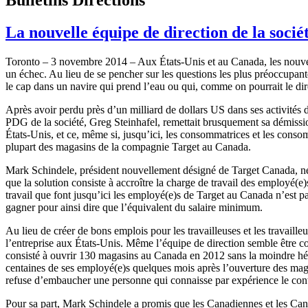
La nouvelle équipe de direction de la socié
Toronto – 3 novembre 2014 – Aux États-Unis et au Canada, les nouvelle
un échec. Au lieu de se pencher sur les questions les plus préoccupant
le cap dans un navire qui prend l’eau ou qui, comme on pourrait le dir
Après avoir perdu près d’un milliard de dollars US dans ses activités
PDG de la société, Greg Steinhafel, remettait brusquement sa démissi
États-Unis, et ce, même si, jusqu’ici, les consommatrices et les conso
plupart des magasins de la compagnie Target au Canada.
Mark Schindele, président nouvellement désigné de Target Canada, ne 
que la solution consiste à accroître la charge de travail des employé(e
travail que font jusqu’ici les employé(e)s de Target au Canada n’est pa
gagner pour ainsi dire que l’équivalent du salaire minimum.
Au lieu de créer de bons emplois pour les travailleuses et les travail
l’entreprise aux États-Unis. Même l’équipe de direction semble être cons
consisté à ouvrir 130 magasins au Canada en 2012 sans la moindre hésit
centaines de ses employé(e)s quelques mois après l’ouverture des maga
refuse d’embaucher une personne qui connaisse par expérience le contex
Pour sa part, Mark Schindele a promis que les Canadiennes et les Cana