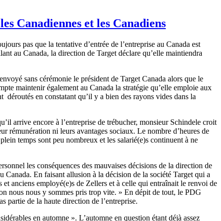
t les Canadiennes et les Canadiens
jours pas que la tentative d’entrée de l’entreprise au Canada est
lant au Canada, la direction de Target déclare qu’elle maintiendra
 renvoyé sans cérémonie le président de Target Canada alors que le
mpte maintenir également au Canada la stratégie qu’elle emploie aux
t déroutés en constatant qu’il y a bien des rayons vides dans la
l arrive encore à l’entreprise de trébucher, monsieur Schindele croit
r leur rémunération ni leurs avantages sociaux. Le nombre d’heures de
 plein temps sont peu nombreux et les salarié(e)s continuent à ne
 personnel les conséquences des mauvaises décisions de la direction de
au Canada. En faisant allusion à la décision de la société Target qui a
t anciens employé(e)s de Zellers et à celle qui entraînait le renvoi de
’on nous nous y sommes pris trop vite. » En dépit de tout, le PDG
partie de la haute direction de l’entreprise.
nsidérables en automne ». L’automne en question étant déjà assez