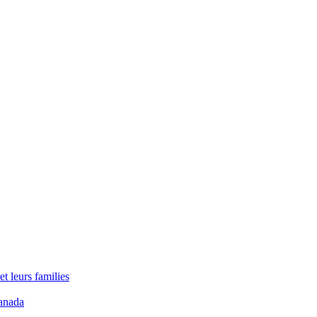
t leurs families
anada