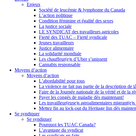
Enjeux
Société de leucémie & lymphome du Canada
L’action politique
Condition féminine et égalité des sexes
La justice sociale
LE SYNDICAT des travailleurs agricoles
Fierté des TUAC – Fierté syndicale
Jeunes travailleurs
Justice alimentaire
La solidarité mondiale
Les chauffeur(e)s d’Uber s’unissent
Cannabis responsable
Moyens d’action
Moyens d’action
L’abordabilité pour tous
La violence ne fait pas partie de la description de t
Faire de la Journée nationale de la vérité et de la ré
Payer les congés de maladie dès maintenant!
Les travailleur(euse)s agroalimentaires migrant(e)s
Mettez fin au lock-out du Heritage Inn dès mainte
Se syndiquer
Se syndiquer
Pourquoi les TUAC Canada?
L’avantage du syndicat
Les syndicats en faits