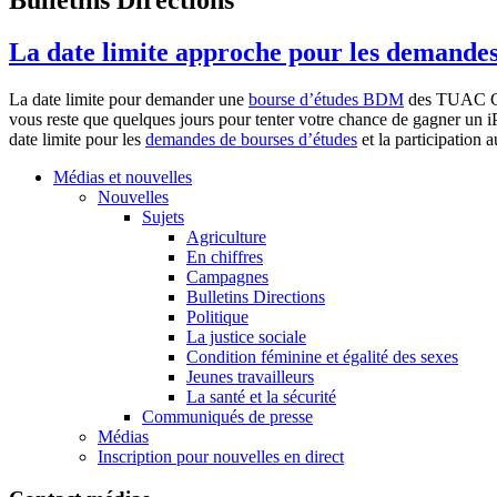
La date limite approche pour les demandes
La date
limite
pour demander
une
bourse
d’études
BDM
des
TUAC
C
vous
reste
que
quelques
jours
pour
tenter
votre
chance de
gagner
un
i
date
limite
pour les
demandes
de
bourses
d’études
et la participation 
Médias et nouvelles
Nouvelles
Sujets
Agriculture
En chiffres
Campagnes
Bulletins Directions
Politique
La justice sociale
Condition féminine et égalité des sexes
Jeunes travailleurs
La santé et la sécurité
Communiqués de presse
Médias
Inscription pour nouvelles en direct