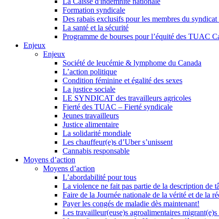
La Caisse d'indemnité nationale
Formation syndicale
Des rabais exclusifs pour les membres du syndicat e
La santé et la sécurité
Programme de bourses pour l’équité des TUAC C
Enjeux
Enjeux
Société de leucémie & lymphome du Canada
L’action politique
Condition féminine et égalité des sexes
La justice sociale
LE SYNDICAT des travailleurs agricoles
Fierté des TUAC – Fierté syndicale
Jeunes travailleurs
Justice alimentaire
La solidarité mondiale
Les chauffeur(e)s d’Uber s’unissent
Cannabis responsable
Moyens d’action
Moyens d’action
L’abordabilité pour tous
La violence ne fait pas partie de la description de t
Faire de la Journée nationale de la vérité et de la ré
Payer les congés de maladie dès maintenant!
Les travailleur(euse)s agroalimentaires migrant(e)s