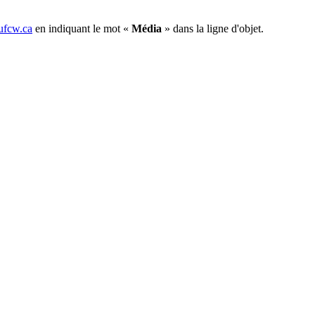
fcw.ca
en indiquant le mot «
Média
» dans la ligne d'objet.