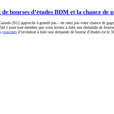
 de bourses d’études BDM et la chance de g
anada 2012
approche
à
grands pas – ne
ratez
pas
votre
chance de
gagn
Pad
2 pour tout
membre
que
vous
invitez
à
faire
une
demande
de bours
au
concours
d’invitation
à
faire
une
demande
de bourse
d’études
est
le 3