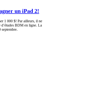
agner un iPad 2!
er
1 000 $! Par
ailleurs
,
il
ne
e
d’études
BDM
en
ligne
. La
0
septembre
.