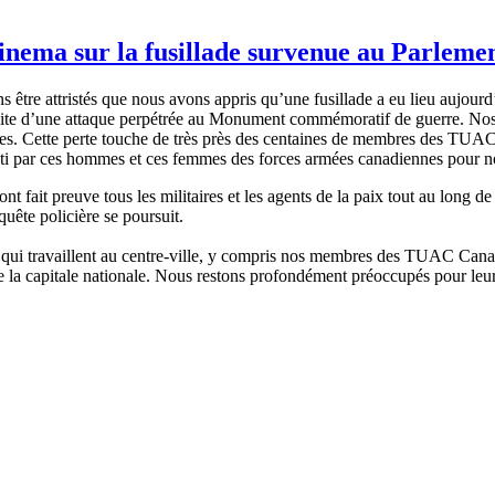
inema sur la fusillade survenue au Parleme
être attristés que nous avons appris qu’une fusillade a eu lieu aujourd’h
 suite d’une attaque perpétrée au Monument commémoratif de guerre. Nos 
ées. Cette perte touche de très près des centaines de membres des TUAC 
nti par ces hommes et ces femmes des forces armées canadiennes pour n
ait preuve tous les militaires et les agents de la paix tout au long de
uête policière se poursuit.
es qui travaillent au centre-ville, y compris nos membres des TUAC C
 de la capitale nationale. Nous restons profondément préoccupés pour leur