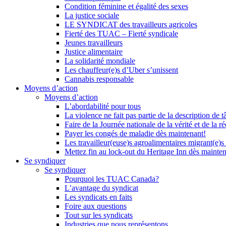
Condition féminine et égalité des sexes
La justice sociale
LE SYNDICAT des travailleurs agricoles
Fierté des TUAC – Fierté syndicale
Jeunes travailleurs
Justice alimentaire
La solidarité mondiale
Les chauffeur(e)s d’Uber s’unissent
Cannabis responsable
Moyens d’action
Moyens d’action
L’abordabilité pour tous
La violence ne fait pas partie de la description de t
Faire de la Journée nationale de la vérité et de la ré
Payer les congés de maladie dès maintenant!
Les travailleur(euse)s agroalimentaires migrant(e)s
Mettez fin au lock-out du Heritage Inn dès mainte
Se syndiquer
Se syndiquer
Pourquoi les TUAC Canada?
L’avantage du syndicat
Les syndicats en faits
Foire aux questions
Tout sur les syndicats
Industries que nous représentons