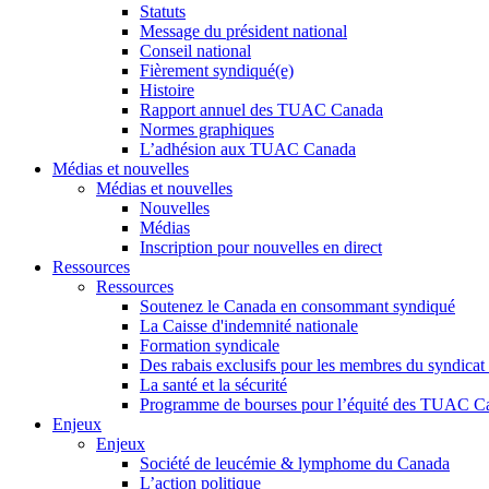
Statuts
Message du président national
Conseil national
Fièrement syndiqué(e)
Histoire
Rapport annuel des TUAC Canada
Normes graphiques
L’adhésion aux TUAC Canada
Médias et nouvelles
Médias et nouvelles
Nouvelles
Médias
Inscription pour nouvelles en direct
Ressources
Ressources
Soutenez le Canada en consommant syndiqué
La Caisse d'indemnité nationale
Formation syndicale
Des rabais exclusifs pour les membres du syndicat e
La santé et la sécurité
Programme de bourses pour l’équité des TUAC C
Enjeux
Enjeux
Société de leucémie & lymphome du Canada
L’action politique