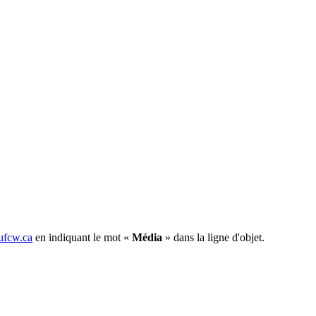
fcw.ca
en indiquant le mot «
Média
» dans la ligne d'objet.