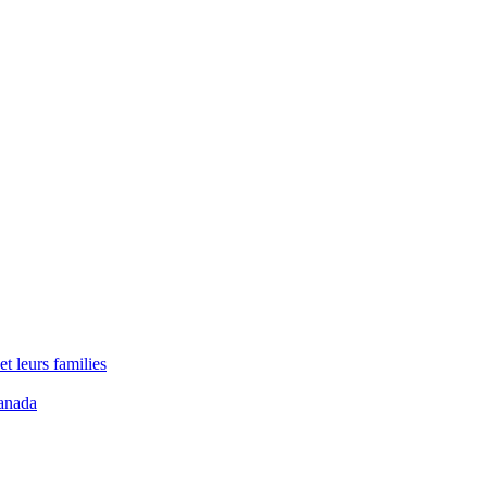
t leurs families
anada