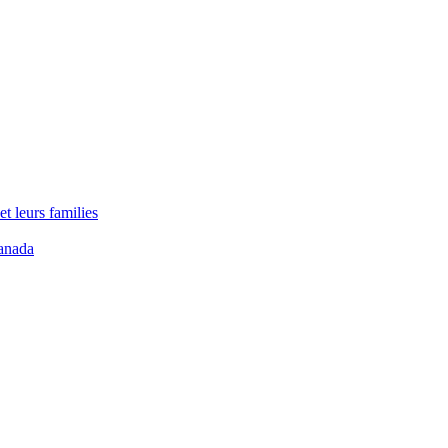
t leurs families
anada