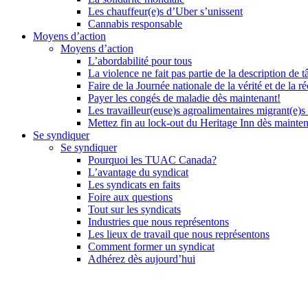
Les chauffeur(e)s d’Uber s’unissent
Cannabis responsable
Moyens d’action
Moyens d’action
L’abordabilité pour tous
La violence ne fait pas partie de la description de t
Faire de la Journée nationale de la vérité et de la ré
Payer les congés de maladie dès maintenant!
Les travailleur(euse)s agroalimentaires migrant(e)s
Mettez fin au lock-out du Heritage Inn dès mainte
Se syndiquer
Se syndiquer
Pourquoi les TUAC Canada?
L’avantage du syndicat
Les syndicats en faits
Foire aux questions
Tout sur les syndicats
Industries que nous représentons
Les lieux de travail que nous représentons
Comment former un syndicat
Adhérez dès aujourd’hui