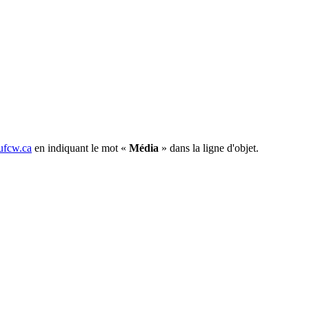
fcw.ca
en indiquant le mot «
Média
» dans la ligne d'objet.