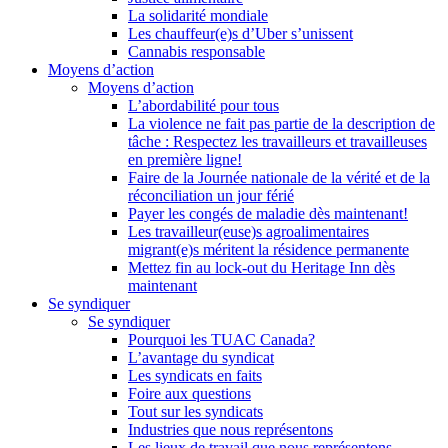
La solidarité mondiale
Les chauffeur(e)s d’Uber s’unissent
Cannabis responsable
Moyens d’action
Moyens d’action
L’abordabilité pour tous
La violence ne fait pas partie de la description de
tâche : Respectez les travailleurs et travailleuses
en première ligne!
Faire de la Journée nationale de la vérité et de la
réconciliation un jour férié
Payer les congés de maladie dès maintenant!
Les travailleur(euse)s agroalimentaires
migrant(e)s méritent la résidence permanente
Mettez fin au lock-out du Heritage Inn dès
maintenant
Se syndiquer
Se syndiquer
Pourquoi les TUAC Canada?
L’avantage du syndicat
Les syndicats en faits
Foire aux questions
Tout sur les syndicats
Industries que nous représentons
Les lieux de travail que nous représentons