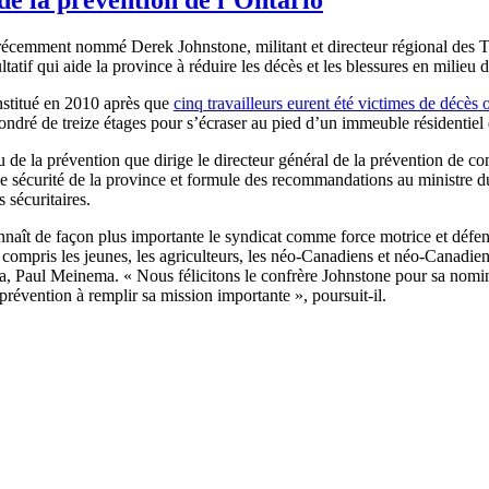
a récemment nommé Derek Johnstone, militant et directeur régional d
atif qui aide la province à réduire les décès et les blessures en milieu d
onstitué en 2010 après que
cinq travailleurs eurent été victimes de décès 
ffondré de treize étages pour s’écraser au pied d’un immeuble résidentie
 de la prévention que dirige le directeur général de la prévention de co
e sécurité de la province et formule des recommandations au ministre du
s sécuritaires.
aît de façon plus importante le syndicat comme force motrice et déf
y compris les jeunes, les agriculteurs, les néo-Canadiens et néo-Canadienn
a, Paul Meinema. « Nous félicitons le confrère Johnstone pour sa nomin
 prévention à remplir sa mission importante », poursuit-il.