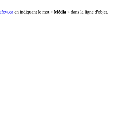
fcw.ca
en indiquant le mot «
Média
» dans la ligne d'objet.