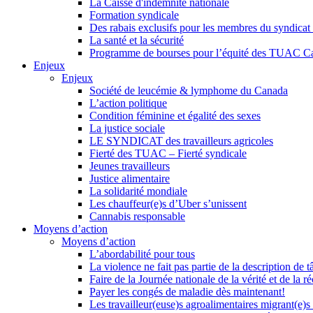
La Caisse d'indemnité nationale
Formation syndicale
Des rabais exclusifs pour les membres du syndicat e
La santé et la sécurité
Programme de bourses pour l’équité des TUAC C
Enjeux
Enjeux
Société de leucémie & lymphome du Canada
L’action politique
Condition féminine et égalité des sexes
La justice sociale
LE SYNDICAT des travailleurs agricoles
Fierté des TUAC – Fierté syndicale
Jeunes travailleurs
Justice alimentaire
La solidarité mondiale
Les chauffeur(e)s d’Uber s’unissent
Cannabis responsable
Moyens d’action
Moyens d’action
L’abordabilité pour tous
La violence ne fait pas partie de la description de t
Faire de la Journée nationale de la vérité et de la ré
Payer les congés de maladie dès maintenant!
Les travailleur(euse)s agroalimentaires migrant(e)s