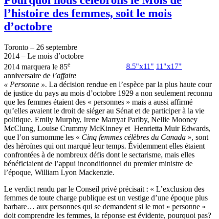
l’histoire des femmes, soit le mois
d’octobre
Toronto – 26 septembre
2014 – Le mois d’octobre
e
8.5"x11"
11"x17"
2014 marquera le 85
anniversaire de
l’affaire
« Personne »
. La décision rendue en l’espèce par la plus haute cour
de justice du pays au mois d’octobre 1929 a non seulement reconnu
que les femmes étaient des « personnes » mais a aussi affirmé
qu’elles avaient le droit de siéger au Sénat et de participer à la vie
politique. Emily Murphy, Irene Marryat Parlby, Nellie Mooney
McClung, Louise Crummy McKinney et Henrietta Muir Edwards,
que l’on surnomme les «
Cinq femmes célèbres du Canada
», sont
des héroïnes qui ont marqué leur temps. Évidemment elles étaient
confrontées à de nombreux défis dont le sectarisme, mais elles
bénéficiaient de l’appui inconditionnel du premier ministre de
l’époque, William Lyon Mackenzie.
Le verdict rendu par le Conseil privé précisait : « L’exclusion des
femmes de toute charge publique est un vestige d’une époque plus
barbare… aux personnes qui se demandent si le mot « personne »
doit comprendre les femmes, la réponse est évidente, pourquoi pas?