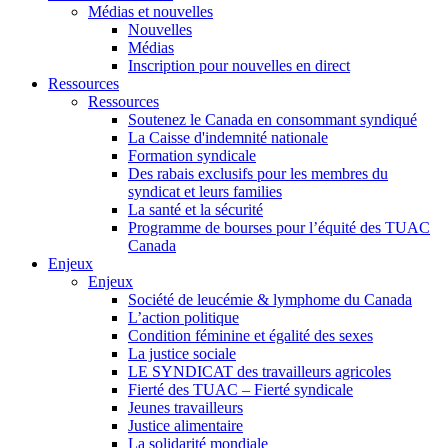
Médias et nouvelles
Nouvelles
Médias
Inscription pour nouvelles en direct
Ressources
Ressources
Soutenez le Canada en consommant syndiqué
La Caisse d'indemnité nationale
Formation syndicale
Des rabais exclusifs pour les membres du
syndicat et leurs families
La santé et la sécurité
Programme de bourses pour l’équité des TUAC
Canada
Enjeux
Enjeux
Société de leucémie & lymphome du Canada
L’action politique
Condition féminine et égalité des sexes
La justice sociale
LE SYNDICAT des travailleurs agricoles
Fierté des TUAC – Fierté syndicale
Jeunes travailleurs
Justice alimentaire
La solidarité mondiale