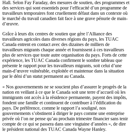
Hall.
Selon
Fay Faraday, des
mesures
de
soutien
, des
programmes
et
des services qui
sont
essentiels
pour
l’efficacité
d’un
programme
de
travailleurs
temporaires
font
cruellement
défaut
dans
un
contexte
où
le
marché
du travail
canadien
fait face
à
une
grave
pénurie
de
main-
d’œuvre
.
Grâce
à
leurs
dix
centres
de
soutien
que
gère
l’Alliance
des
travailleurs
agricoles
dans
diverses
régions
du pays, les
TUAC
Canada
entrent
en contact
avec
des
dizaines
de
milliers
de
travailleurs
migrants
chaque
année
et
fournissent
à
ces
travailleurs
plus de services
que
toute
autre
organisation
du pays. Forts de
cette
expérience
, les
TUAC
Canada
confirment
le
sombre
tableau
que
présente
le rapport pour les
travailleurs
migrants,
soit
celui
d’une
main-d’œuvre
vulnérable
,
exploitée
et
maintenue
dans
la situation
par le
déni
d’un
statut
permanent au Canada.
« Nos
gouvernements
ne se
soucient
plus
d’assurer
le
progrès
de la
nation en
veillant
à
ce
que
le Canada
soit
une
terre
d’accueil
où
les
immigrants
ont
accès
à
la
résidence
permanente
,
payent
des
impôts
,
fondent
une
famille
et
continuent
de
contribuer
à
l’édification
du
pays. De
préférence
,
comme
le rapport
l’a
souligné
, nos
gouvernements
s’obstinent
à
diriger
le pays
comme
une
entreprise
privée
où
l’on
ne
pense
qu’au
prochain
trimestre
financier sans
tenir
compte
de
ce
qui se
passera
dans
une
vingtaine
d’années
», de dire
le
président
national des
TUAC
Canada Wayne Hanley.