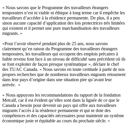
«
Nous
savons
que
le
Programme
des
travailleurs
étrangers
temporaires
n’est
ni
viable
ni
éthique
à
long
terme
car
il
empêche
les
travailleurs
d’accéder
à
la
résidence
permanente
. De plus,
il
a
peu
sinon
aucune
capacité
d’application
des
lois
protectrices
très
limitées
qui existent et
il
permet
une
pure
marchandisation
des
travailleurs
migrants. »
«Pour
l’avoir
observé
pendant plus de 25
ans
,
nous
savons
clairement
qu’en
raison du
Programme
des
travailleurs
étrangers
temporaires
, les
travailleurs
qui
occupent
des
emplois
précaires
à
faible
revenu
font face
à
un
niveau
de
difficulté
sans
précédent
où
ils
se font exploiter de
façon
presque
systématique
»,
déclare
le chef
des
TUAC
Canada. «
Nous
savons
en
toute
certitude
à
partir
de nos
propres
recherches
que
de
nombreux
travailleurs
migrants
retournent
dans
leur
pays
d’origine
dans
une
situation
pire
qu’avant
leur
arrivée
. »
«
Nous
appuyons
les
recommandations
du rapport de la
fondation
Metcalf, car
il
est
évident
qu’elles
sont
dans
la
lignée
de
ce
que
le
Canada a
besoin
pour
devenir
un pays qui
offre
aux
travailleurs
migrants
l’accès
à
la
résidence
permanente
et qui se dote des
compétences
et des
capacités
nécessaires
pour
maintenir
un
système
économique
juste
et
équitable
au
cours
du
prochain
siècle
. »