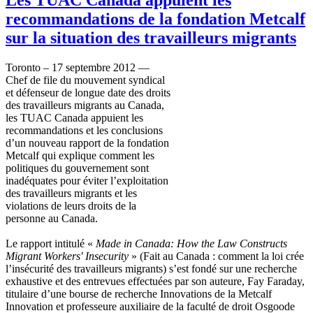
recommandations de la fondation Metcalf
sur la situation des travailleurs migrants
Toronto – 17
septembre
2012 —
Chef de file du
mouvement
syndical
et
défenseur
de
longue
date des
droits
des
travailleurs
migrants au Canada,
les
TUAC
Canada
appuient
les
recommandations
et les conclusions
d’un
nouveau rapport de la
fondation
Metcalf qui
explique
comment les
politiques
du
gouvernement
sont
inadéquates
pour
éviter
l’exploitation
des
travailleurs
migrants et les
violations de
leurs
droits
de la
personne
au Canada.
Le rapport
intitulé
«
Made in Canada: How the Law Constructs
Migrant Workers' Insecurity
» (Fait au Canada : comment la
loi
crée
l’insécurité
des
travailleurs
migrants)
s’est
fondé
sur
une
recherche
exhaustive et des
entrevues
effectuées
par son
auteure
, Fay Faraday,
titulaire
d’une
bourse de
recherche
Innovations de la Metcalf
Innovation et
professeure
auxiliaire
de la
faculté
de
droit
Osgoode