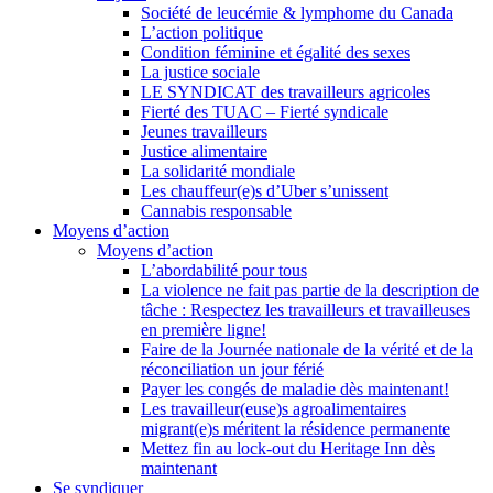
Société de leucémie & lymphome du Canada
L’action politique
Condition féminine et égalité des sexes
La justice sociale
LE SYNDICAT des travailleurs agricoles
Fierté des TUAC – Fierté syndicale
Jeunes travailleurs
Justice alimentaire
La solidarité mondiale
Les chauffeur(e)s d’Uber s’unissent
Cannabis responsable
Moyens d’action
Moyens d’action
L’abordabilité pour tous
La violence ne fait pas partie de la description de
tâche : Respectez les travailleurs et travailleuses
en première ligne!
Faire de la Journée nationale de la vérité et de la
réconciliation un jour férié
Payer les congés de maladie dès maintenant!
Les travailleur(euse)s agroalimentaires
migrant(e)s méritent la résidence permanente
Mettez fin au lock-out du Heritage Inn dès
maintenant
Se syndiquer