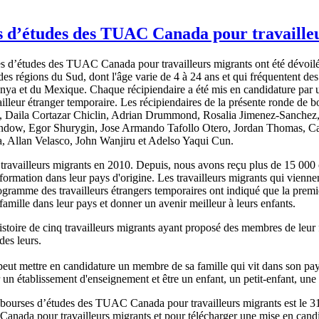
es d’études des TUAC Canada pour travaille
es d’études des TUAC Canada pour travailleurs migrants ont été dévoil
es régions du Sud, dont l'âge varie de 4 à 24 ans et qui fréquentent des
nya et du Mexique. Chaque récipiendaire a été mis en candidature par
vailleur étranger temporaire. Les récipiendaires de la présente ronde de 
n, Daila Cortazar Chiclin, Adrian Drummond, Rosalia Jimenez-Sanche
andow, Egor Shurygin, Jose Armando Tafollo Otero, Jordan Thomas, Ca
, Allan Velasco, John Wanjiru et Adelso Yaqui Cun.
availleurs migrants en 2010. Depuis, nous avons reçu plus de 15 000 
 formation dans leur pays d'origine. Les travailleurs migrants qui vienn
ogramme des travailleurs étrangers temporaires ont indiqué que la premi
 famille dans leur pays et donner un avenir meilleur à leurs enfants.
istoire de cinq travailleurs migrants ayant proposé des membres de leur
des leurs.
 peut mettre en candidature un membre de sa famille qui vit dans son p
er un établissement d'enseignement et être un enfant, un petit-enfant, un
s bourses d’études des TUAC Canada pour travailleurs migrants est le 
nada pour travailleurs migrants et pour télécharger une mise en candi