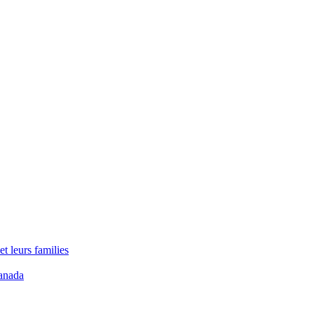
t leurs families
anada