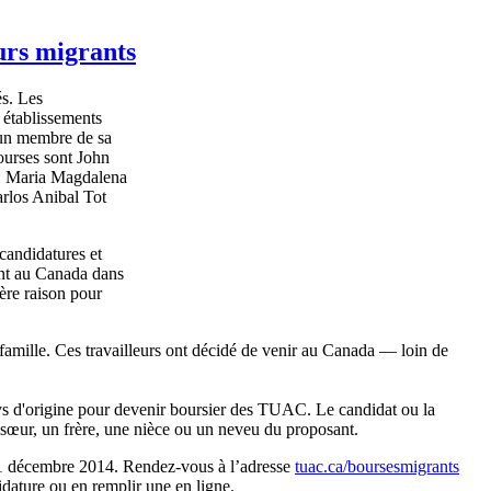
urs migrants
és. Les
 établissements
 un membre de sa
bourses sont John
z, Maria Magdalena
rlos Anibal Tot
candidatures et
ent au Canada dans
ère raison pour
 famille. Ces travailleurs ont décidé de venir au Canada — loin de
ays d'origine pour devenir boursier des TUAC. Le candidat ou la
e sœur, un frère, une nièce ou un neveu du proposant.
31 décembre 2014. Rendez-vous à l’adresse
tuac.ca/boursesmigrants
dature ou en remplir une en ligne.