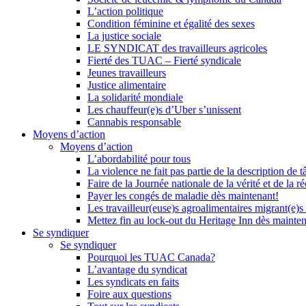
L’action politique
Condition féminine et égalité des sexes
La justice sociale
LE SYNDICAT des travailleurs agricoles
Fierté des TUAC – Fierté syndicale
Jeunes travailleurs
Justice alimentaire
La solidarité mondiale
Les chauffeur(e)s d’Uber s’unissent
Cannabis responsable
Moyens d’action
Moyens d’action
L’abordabilité pour tous
La violence ne fait pas partie de la description de t
Faire de la Journée nationale de la vérité et de la ré
Payer les congés de maladie dès maintenant!
Les travailleur(euse)s agroalimentaires migrant(e)s
Mettez fin au lock-out du Heritage Inn dès mainte
Se syndiquer
Se syndiquer
Pourquoi les TUAC Canada?
L’avantage du syndicat
Les syndicats en faits
Foire aux questions