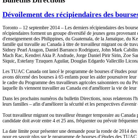
Dévoilement des récipiendaires des bours
Toronto – 12 septembre 2014 – Les derniers récipiendaires des bours
récipiendaires forment un groupe diversifié de jeunes gens provenant d
d'enseignement des Philippines, du Guatemala, de la Jamaïque, du Ke
famille qui travaille au Canada à titre de travailleur migrant ou de tra
Sidney Pearl Aragon, Daniel Barranco Rodriguez, John Mark Cabili
Mach Rac, Kendrei Akia P. Andrade, Jorge Daniel Pirir Sirin, Zoe S
Siquic, Estefany Tzuquen Aguilar, Douglas Edgardo Vallecillo Licona
Les TUAC Canada ont lancé le programme de bourses d’études pour tr
avons décerné des bourses à 65 enfants pour les aider poursuivre leur
le cadre du Programme des travailleurs agricoles saisonniers ou du Pr
laquelle ils viennent travailler au Canada est d'améliorer la vie de leur
Dans les prochains numéros du bulletin Directions, nous relaterons l'h
leurs familles – afin d'améliorer la sécurité et les perspectives d'avenir 
Tout travailleur migrant ou travailleur étranger temporaire au Canada
candidate doit avoir entre 4 et 25 ans, fréquenter ou prévoir fréquent
La date limite pour présenter une demande pour la ronde de 2014 de
pour en savoir plus sur le programme de bourses d’études des TUAC Ca