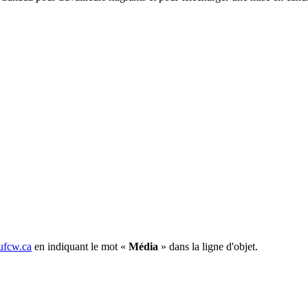
fcw.ca
en indiquant le mot «
Média
» dans la ligne d'objet.