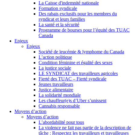
La Caisse d'indemnité nationale
Formation syndicale
Des rabais exclusifs pour les membres du
syndicat et leurs families
La santé et la sécurité
Programme de bourses pour l’équité des TUAC
Canada
Enjeux
Enjeux
Société de leucémie & lymphome du Canada
L’action politique
Condition féminine et égalité des sexes
La justice sociale
LE SYNDICAT des travailleurs agricoles
Fierté des TUAC – Fierté syndicale
Jeunes travailleurs
Justice alimentaire
La solidarité mondiale
Les chauffeur(e)s d’Uber s’unissent
Cannabis responsable
Moyens d’action
Moyens d’action
L’abordabilité pour tous
La violence ne fait pas partie de la description de
tâche : Respectez les travailleurs et travailleuses