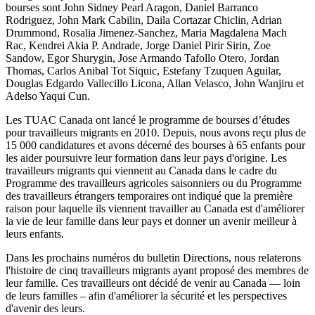
bourses sont John Sidney Pearl Aragon, Daniel Barranco
Rodriguez, John Mark Cabilin, Daila Cortazar Chiclin, Adrian
Drummond, Rosalia Jimenez-Sanchez, Maria Magdalena Mach
Rac, Kendrei Akia P. Andrade, Jorge Daniel Pirir Sirin, Zoe
Sandow, Egor Shurygin, Jose Armando Tafollo Otero, Jordan
Thomas, Carlos Anibal Tot Siquic, Estefany Tzuquen Aguilar,
Douglas Edgardo Vallecillo Licona, Allan Velasco, John Wanjiru et
Adelso Yaqui Cun.
Les TUAC Canada ont lancé le programme de bourses d’études
pour travailleurs migrants en 2010. Depuis, nous avons reçu plus de
15 000 candidatures et avons décerné des bourses à 65 enfants pour
les aider poursuivre leur formation dans leur pays d'origine. Les
travailleurs migrants qui viennent au Canada dans le cadre du
Programme des travailleurs agricoles saisonniers ou du Programme
des travailleurs étrangers temporaires ont indiqué que la première
raison pour laquelle ils viennent travailler au Canada est d'améliorer
la vie de leur famille dans leur pays et donner un avenir meilleur à
leurs enfants.
Dans les prochains numéros du bulletin Directions, nous relaterons
l'histoire de cinq travailleurs migrants ayant proposé des membres de
leur famille. Ces travailleurs ont décidé de venir au Canada — loin
de leurs familles – afin d'améliorer la sécurité et les perspectives
d'avenir des leurs.