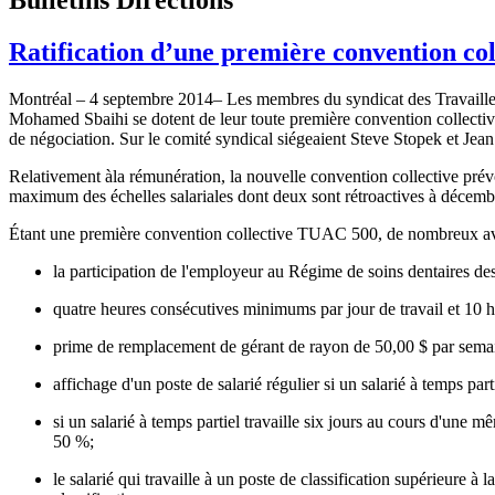
Ratification d’une première convention c
Montréal – 4 septembre 2014– Les membres du syndicat des Travailleur
Mohamed Sbaihi se dotent de leur toute première convention collective a
de négociation. Sur le comité syndical siégeaient Steve Stopek et Jea
Relativement àla rémunération, la nouvelle convention collective prévo
maximum des échelles salariales dont deux sont rétroactives à décemb
Étant une première convention collective TUAC 500, de nombreux avanta
la participation de l'employeur au Régime de soins dentaires d
quatre heures consécutives minimums par jour de travail et 10 
prime de remplacement de gérant de rayon de 50,00 $ par semaine,
affichage d'un poste de salarié régulier si un salarié à temps p
si un salarié à temps partiel travaille six jours au cours d'un
50 %;
le salarié qui travaille à un poste de classification supérieure