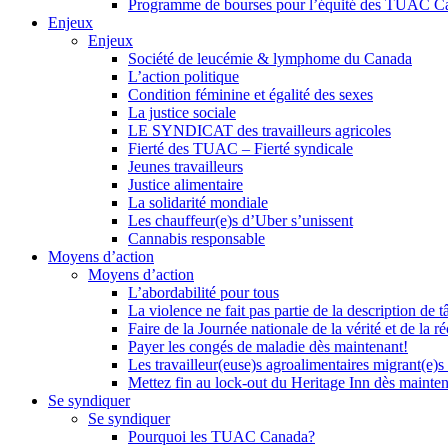
Programme de bourses pour l’équité des TUAC C
Enjeux
Enjeux
Société de leucémie & lymphome du Canada
L’action politique
Condition féminine et égalité des sexes
La justice sociale
LE SYNDICAT des travailleurs agricoles
Fierté des TUAC – Fierté syndicale
Jeunes travailleurs
Justice alimentaire
La solidarité mondiale
Les chauffeur(e)s d’Uber s’unissent
Cannabis responsable
Moyens d’action
Moyens d’action
L’abordabilité pour tous
La violence ne fait pas partie de la description de t
Faire de la Journée nationale de la vérité et de la ré
Payer les congés de maladie dès maintenant!
Les travailleur(euse)s agroalimentaires migrant(e)s
Mettez fin au lock-out du Heritage Inn dès mainte
Se syndiquer
Se syndiquer
Pourquoi les TUAC Canada?