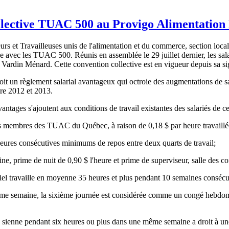
ollective TUAC 500 au Provigo Alimentatio
s et Travailleuses unis de l'alimentation et du commerce, section loc
vec les TUAC 500. Réunis en assemblée le 29 juillet dernier, les salarié
n Vardin Ménard. Cette convention collective est en vigueur depuis sa s
it un règlement salarial avantageux qui octroie des augmentations de sa
re 2012 et 2013.
ges s'ajoutent aux conditions de travail existantes des salariés de ce
es membres des TUAC du Québec, à raison de 0,18 $ par heure travaillée
heures consécutives minimums de repos entre deux quarts de travail;
 prime de nuit de 0,90 $ l'heure et prime de superviseur, salle des cof
artiel travaille en moyenne 35 heures et plus pendant 10 semaines consécu
e même semaine, la sixième journée est considérée comme un congé hebdoma
 à la sienne pendant six heures ou plus dans une même semaine a droit à u