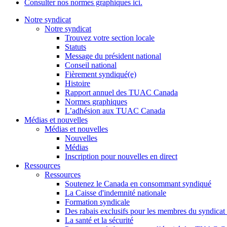
Consulter nos normes graphiques ici.
Notre syndicat
Notre syndicat
Trouvez votre section locale
Statuts
Message du président national
Conseil national
Fièrement syndiqué(e)
Histoire
Rapport annuel des TUAC Canada
Normes graphiques
L’adhésion aux TUAC Canada
Médias et nouvelles
Médias et nouvelles
Nouvelles
Médias
Inscription pour nouvelles en direct
Ressources
Ressources
Soutenez le Canada en consommant syndiqué
La Caisse d'indemnité nationale
Formation syndicale
Des rabais exclusifs pour les membres du syndicat e
La santé et la sécurité