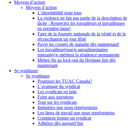
Moyens d’action
Moyens d’action
L’abordabilité pour tous
La violence ne fait pas partie de la description de
tâche : Respectez les travailleurs et travailleuses
en première ligne!
Faire de la Journée nationale de la vérité et de la
réconciliation un jour férié
Payer les congés de maladie dès maintenant!
Les travailleur(euse)s agroalimentaires
migrant(e)s méritent la résidence permanente
Mettez fin au lock-out du Heritage Inn dès
maintenant
Se syndiquer
Se syndiquer
Pourquoi les TUAC Canada?
L’avantage du syndicat
Les syndicats en faits
Foire aux questions
Tout sur les syndicats
Industries que nous représentons
Les lieux de travail que nous représentons
Comment former un syndicat
Adhérez dès aujourd’hui