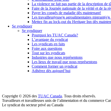
La violence ne fait pas partie de la description de t
Faire de la Journée nationale de la vérité et de la ré
Payer les congés de maladie dès maintenant!
Les travailleur(euse)s agroalimentaires migrant(e)s
Mettez fin au lock-out du Heritage Inn dès mainte
Se syndiquer
Se syndiquer
Pourquoi les TUAC Canada?
L’avantage du syndicat
Les syndicats en faits
Foire aux questions
Tout sur les syndicats
Industries que nous représentons
Les lieux de travail que nous représentons
Comment former un syndicat
Adhérez dès aujourd’hui
Copyright © 2026 des
TUAC Canada
. Tous droits réservés.
Travailleurs et travailleuses unis de l’alimentation et du commerce Ca
Le syndicat du secteur privé au Canada