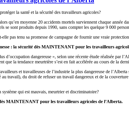
rotéger la santé et la sécurité des travailleurs agricoles?
alors qu’en moyenne 20 accidents mortels surviennent chaque année dan
tels se sont produits depuis 1990, sans compter les quelque 9 000 perso
-elle pas tenu sa promesse de campagne de fournir une vraie protection 
esse : la sécurité dès MAINTENANT pour les travailleurs agricole
lus d’occupation dangereuse », selon une récente étude réalisée par l’A
nt que la tendance meurtrière s’est en fait accélérée au cours de la der
ailleurs et travailleuses de l’industrie la plus dangereuse de l’Alberta s
té au travail), du droit de refuser un travail dangereux et de la couvertu
un système qui est mauvais, meurtrier et discriminatoire?
 dès MAINTENANT pour les travailleurs agricoles de l’Alberta.