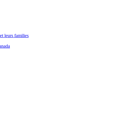
t leurs families
anada