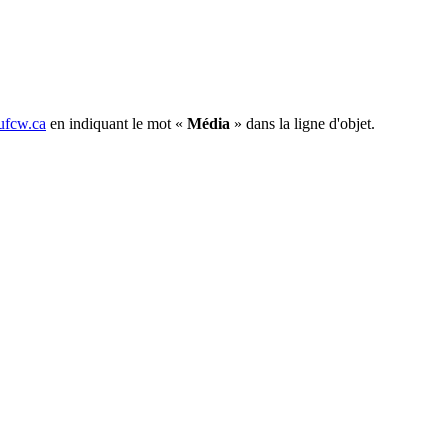
fcw.ca
en indiquant le mot «
Média
» dans la ligne d'objet.