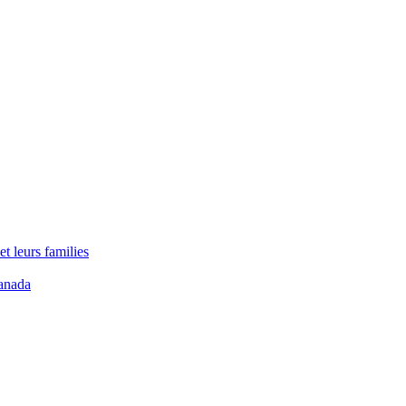
t leurs families
anada