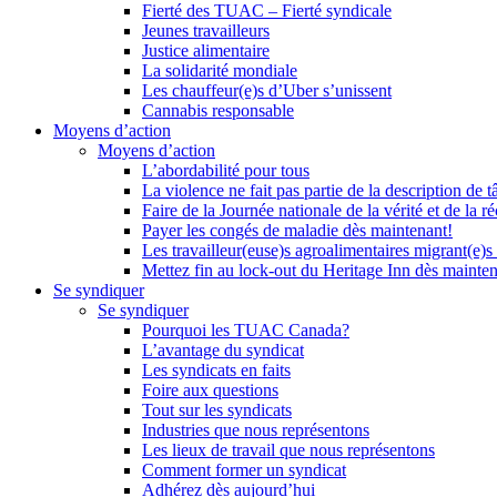
Fierté des TUAC – Fierté syndicale
Jeunes travailleurs
Justice alimentaire
La solidarité mondiale
Les chauffeur(e)s d’Uber s’unissent
Cannabis responsable
Moyens d’action
Moyens d’action
L’abordabilité pour tous
La violence ne fait pas partie de la description de t
Faire de la Journée nationale de la vérité et de la ré
Payer les congés de maladie dès maintenant!
Les travailleur(euse)s agroalimentaires migrant(e)s
Mettez fin au lock-out du Heritage Inn dès mainte
Se syndiquer
Se syndiquer
Pourquoi les TUAC Canada?
L’avantage du syndicat
Les syndicats en faits
Foire aux questions
Tout sur les syndicats
Industries que nous représentons
Les lieux de travail que nous représentons
Comment former un syndicat
Adhérez dès aujourd’hui