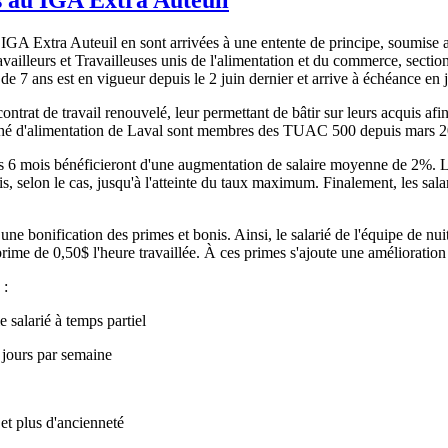
u IGA Extra Auteuil en sont arrivées à une entente de principe, soumise 
vailleurs et Travailleuses unis de l'alimentation et du commerce, secti
e de 7 ans est en vigueur depuis le 2 juin dernier et arrive à échéance en 
ontrat de travail renouvelé, leur permettant de bâtir sur leurs acquis afin
marché d'alimentation de Laval sont membres des TUAC 500 depuis mars 
s 6 mois bénéficieront d'une augmentation de salaire moyenne de 2%. Les
s, selon le cas, jusqu'à l'atteinte du taux maximum. Finalement, les sal
e bonification des primes et bonis. Ainsi, le salarié de l'équipe de nuit 
prime de 0,50$ l'heure travaillée. À ces primes s'ajoute une améliorati
 :
 salarié à temps partiel
 jours par semaine
et plus d'ancienneté