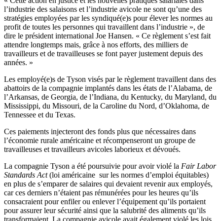
«
Cette
action en justice et les
nouvelles
pratiques
salariales
dans
l’industrie
des
salaisons
et
l’industrie
avicole
ne
sont
qu’une
des
stratégies
employées
par les
syndiqué
(e)s pour
élever
les
normes
au
profit de
toutes
les
personnes
qui
travaillent
dans
l’industrie
», de
dire le
président
international Joe Hansen. «
Ce
règlement
s’est
fait
attendre
longtemps
mais
,
grâce
à
nos efforts, des
milliers
de
travailleurs
et de
travailleuses
se font payer
justement
depuis
des
années
. »
Les
employé
(e)s de Tyson
visés
par le
règlement
travaillent
dans
des
abattoirs de la
compagnie
implantés
dans
les
états
de
l’Alabama
, de
l’Arkansas
, de Georgia, de
l’Indiana
, du Kentucky, du Maryland, du
Mississippi, du Missouri, de la Caroline du
Nord
,
d’Oklahoma
, de
Tennessee et du Texas.
Ces
paiements
injecteront
des fonds plus
que
nécessaires
dans
l’économie
rurale
américaine
et
récompenseront
un
groupe
de
travailleuses
et
travailleurs
avicoles
laborieux
et
dévoués
.
La
compagnie
Tyson a
été
poursuivie
pour
avoir
violé
la
Fair Labor
Standards Act
(
loi
américaine
sur
les
normes
d’emploi
équitables
)
en plus de
s’emparer
de
salaires
qui
devaient
revenir
aux
employés
,
car
ces
derniers
n’étaient
pas
rémunérées
pour les
heures
qu’ils
consacraient
pour
enfiler
ou
enlever
l’équipement
qu’ils
portaient
pour
assurer
leur
sécurité
ainsi
que
la
salubrité
des aliments
qu’ils
transformaient
. La
compagnie
avicole
avait
également
violé
les
lois