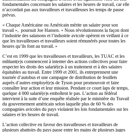
fondamentales
concernant
les
salaires
et les
heures
de travail, car
elle
n’accordait
pas aux
travailleurs
et
travailleuses
les temps de pause
prévus
.
«
Chaque
Américaine
ou
Américain
mérite
un
salaire
pour son
travail », poursuit Joe Hansen. «
Nous
révolutionnons
la
façon
dont
l’industrie
des
salaisons
et
l’industrie
avicole
opèrent
en
veillant
à
ce
que
les
travailleuses
et
travailleurs
soient
rémunérés
pour
toutes
les
heures
qu’ils
font au travail. »
C’est
en 1999
que
les
travailleuses
et
travailleurs
, les
TUAC
et les
militant(e)s
commencent
à
intenter
des actions collectives pour faire
respecter les
droits
des
salarié
(e)s
à
un
traitement
et
à
des
salaires
équitables
au travail.
Entre
1999 et 2001,
ils
entreprennent
une
tournée
d’autobus
et
une
campagne
de distribution de
feuillets
auprès
d’autres
employé
(e)s de Tyson pour
promouvoir
et faire
connaître
leur
action et
leur
mission. Pendant
ce
court laps de temps,
quelque
4 000
salarié
(e)s
emboîtent
le pas.
L’action
au
fédéral
intervient
à
la suite
d’une
enquête
réalisée
par le
ministère
du Travail
du
gouvernement
américain
selon
laquelle
plus de 60 % des
compagnies
avicoles
du pays
violaient
les
lois
fondamentales
sur
les
salaires
et les
heures
de travail.
L’action
collective en
faveur
des
travailleuses
et
travailleurs
de
plusieurs
abattoirs du pays
passe
entre
les mains de
plusieurs
juges