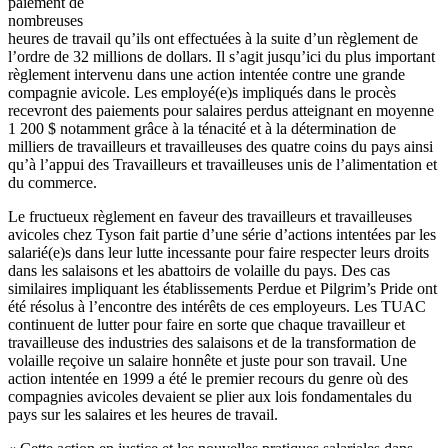
paiement
de
nombreuses
heures
de travail
qu’ils
ont
effectuées
à
la suite
d’un
règlement
de
l’ordre
de 32 millions de dollars. Il
s’agit
jusqu’ici
du plus important
règlement
intervenu
dans
une
action
intentée
contre
une
grande
compagnie
avicole
. Les
employé
(e)s
impliqués
dans
le
procès
recevront
des
paiements
pour
salaires
perdus
atteignant
en
moyenne
1 200 $
notamment
grâce
à
la
ténacité
et
à
la
détermination
de
milliers
de
travailleurs
et
travailleuses
des
quatre
coins du pays
ainsi
qu’à
l’appui
des
Travailleurs
et
travailleuses
unis
de
l’alimentation
et
du commerce.
Le
fructueux
règlement
en
faveur
des
travailleurs
et
travailleuses
avicoles
chez
Tyson fait
partie
d’une
série
d’actions
intentées
par les
salarié
(e)s
dans
leur
lutte
incessante
pour faire respecter
leurs
droits
dans
les
salaisons
et les abattoirs de
volaille
du pays. Des
cas
similaires
impliquant
les
établissements
Perdue et Pilgrim’s Pride
ont
été
résolus
à
l’encontre
des
intérêts
de
ces
employeurs
. Les
TUAC
continuent
de
lutter
pour faire en
sorte
que
chaque
travailleur
et
travailleuse
des industries des
salaisons
et de la transformation de
volaille
reçoive
un
salaire
honnête
et
juste
pour son travail.
Une
action
intentée
en 1999 a
été
le premier
recours
du genre
où
des
compagnies
avicoles
devaient
se
plier
aux
lois
fondamentales du
pays
sur
les
salaires
et les
heures
de travail.