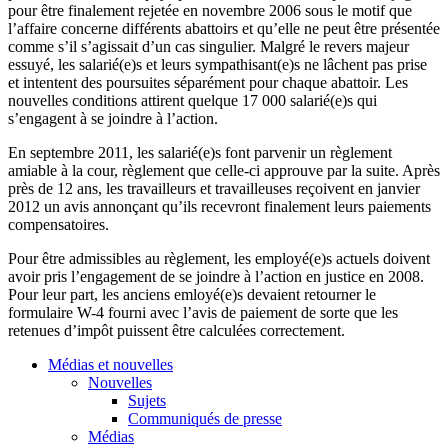
pour
être
finalement
rejetée
en
novembre
2006
sous
le motif
que
l’affaire
concerne
différents
abattoirs et
qu’elle
ne
peut
être
présentée
comme
s’il
s’agissait
d’un
cas
singulier
.
Malgré
le
revers
majeur
essuyé
, les
salarié
(e)s et
leurs
sympathisant
(e)s ne
lâchent
pas prise
et
intentent
des
poursuites
séparément
pour
chaque
abattoir. Les
nouvelles
conditions
attirent
quelque
17 000
salarié
(e)s qui
s’engagent
à
se
joindre
à
l’action
.
En
septembre
2011, les
salarié
(e)s font
parvenir
un
règlement
amiable
à
la
cour
,
règlement
que
celle-ci
approuve
par la suite.
Après
près
de 12
ans
, les
travailleurs
et
travailleuses
reçoivent
en
janvier
2012 un
avis
annonçant
qu’ils
recevront
finalement
leurs
paiements
compensatoires
.
Pour
être
admissibles
au
règlement
, les
employé
(e)s
actuels
doivent
avoir
pris
l’engagement
de se
joindre
à
l’action
en justice en 2008.
Pour
leur
part, les
anciens
emloyé
(e)s
devaient
retourner
le
formulaire
W-4
fourni
avec
l’avis
de
paiement
de
sorte
que
les
retenues
d’impôt
puissent
être
calculées
correctement
.
Médias et nouvelles
Nouvelles
Sujets
Communiqués de presse
Médias