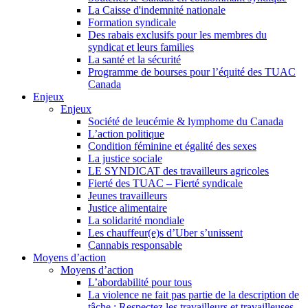
La Caisse d'indemnité nationale
Formation syndicale
Des rabais exclusifs pour les membres du
syndicat et leurs families
La santé et la sécurité
Programme de bourses pour l’équité des TUAC
Canada
Enjeux
Enjeux
Société de leucémie & lymphome du Canada
L’action politique
Condition féminine et égalité des sexes
La justice sociale
LE SYNDICAT des travailleurs agricoles
Fierté des TUAC – Fierté syndicale
Jeunes travailleurs
Justice alimentaire
La solidarité mondiale
Les chauffeur(e)s d’Uber s’unissent
Cannabis responsable
Moyens d’action
Moyens d’action
L’abordabilité pour tous
La violence ne fait pas partie de la description de
tâche : Respectez les travailleurs et travailleuses