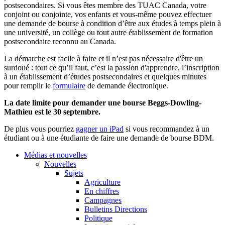
postsecondaires
. Si
vous
êtes
membre
des
TUAC
Canada,
votre
conjoint
ou
conjointe
,
vos
enfants
et
vous-même
pouvez
effectuer
une
demande
de bourse
à
condition
d’être
aux
études
à
temps
plein
à
une
université
, un
collège
ou
tout
autre
établissement
de formation
postsecondaire
reconnu
au Canada.
La
démarche
est
facile
à
faire et
il
n’est
pas
nécessaire
d'être
un
surdoué
: tout
ce
qu’il
faut
,
c’est
la passion
d'apprendre
,
l’inscription
à
un
établissement
d’études
postsecondaires
et
quelques
minutes
pour
remplir
le
formulaire
de
demande
électronique
.
La date
limite
pour demander
une
bourse
Beggs-Dowling-
Mathieu
est
le 30
septembre
.
De plus
vous
pourriez
gagner
un iPad
si
vous
recommandez
à
un
étudiant
ou
à
une
étudiante
de faire
une
demande
de bourse
BDM
.
Médias et nouvelles
Nouvelles
Sujets
Agriculture
En chiffres
Campagnes
Bulletins Directions
Politique