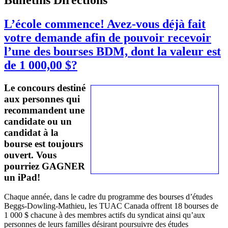
L’école commence! Avez-vous déjà fait
votre demande afin de pouvoir recevoir
l’une des bourses BDM, dont la valeur est
de 1 000,00 $?
Le
concours
destiné
aux
personnes
qui
recommandent
une
candidate
ou
un
candidat
à
la
bourse
est
toujours
ouvert
.
Vous
pourriez
GAGNER
un iPad!
Chaque
année
,
dans
le cadre du
programme
des
bourses
d’études
Beggs-Dowling-Mathieu
, les
TUAC
Canada
offrent
18
bourses
de
1 000 $
chacune
à
des
membres
actifs
du
syndicat
ainsi
qu’aux
personnes
de
leurs
familles
désirant
poursuivre
des
études