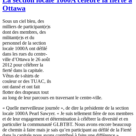
Ottawa
Sous
un
ciel
bleu, des
milliers
de participant(e)s
dont
des
membres
, des
militant(e)s et du
personnel de la section
locale
1000A
ont
défilé
dans
les rues du
centre-
ville
d’Ottawa
le 26
août
2012 pour
célébrer
la
fierté
dans
la
capitale
.
Vêtus
de t-shirts de
couleur
or des
TUAC
,
ils
ont
dansé
et
ont
fait
flotter
des
drapeaux
tout
au long de
leur
parcours
en
traversant
le
centre-ville
.
«
Quelle
merveilleuse
journée
», de dire la
présidente
de la section
locale
1000A
Pearl Sawyer. « Je
suis
tellement
fière
de nos
membres
et de
leur
engagement et
détermination
à
célébrer
la
diversité
et en
particulier
la
communauté
GLBTBT
.
Nous
avons
encore beaucoup
de
chemin
à
faire
mais
je
sais
qu’en
participant au
défilé
de la
Fierté
dans
la
capitale
nous
avons
contribué
à
faire
une
différence
»,