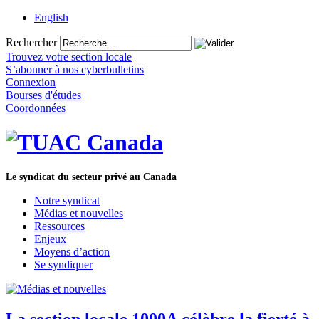
English
Rechercher
Trouvez votre section locale
S’abonner à nos cyberbulletins
Connexion
Bourses d'études
Coordonnées
Le syndicat du secteur privé au Canada
Notre syndicat
Médias et nouvelles
Ressources
Enjeux
Moyens d’action
Se syndiquer
La section locale 1000A célèbre la fierté à