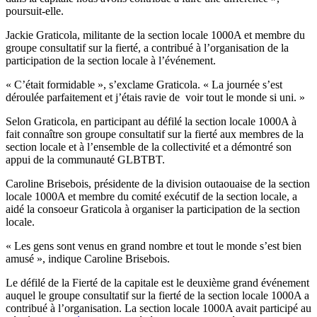
poursuit-elle
.
Jackie
Graticola
,
militante
de la section locale
1000A
et
membre
du
groupe
consultatif
sur
la
fierté
, a
contribué
à
l’organisation
de la
participation de la section locale
à
l’événement
.
«
C’était
formidable »,
s’exclame
Graticola
. « La
journée
s’est
déroulée
parfaitement
et
j’étais
ravie
de
voir
tout le
monde
si
uni
. »
Selon
Graticola
, en participant au
défilé
la section locale
1000A
à
fait
connaître
son
groupe
consultatif
sur
la
fierté
aux
membres
de la
section locale et
à
l’ensemble
de la
collectivité
et a
démontré
son
appui
de la
communauté
GLBTBT
.
Caroline
Brisebois
,
présidente
de la division
outaouaise
de la section
locale
1000A
et
membre
du
comité
exécutif
de la section locale, a
aidé
la
consoeur
Graticola
à
organiser
la participation de la section
locale.
« Les
gens
sont
venus
en grand
nombre
et tout le
monde
s’est
bien
amusé
»,
indique
Caroline
Brisebois
.
Le
défilé
de la
Fierté
de la
capitale
est
le
deuxième
grand
événement
auquel
le
groupe
consultatif
sur
la
fierté
de la section locale
1000A
a
contribué
à
l’organisation
. La section locale
1000A
avait
participé
au