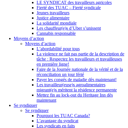
LE SYNDICAT des travailleurs agricoles
Fierté des TUAC – Fierté syndicale
Jeunes travailleurs
Justice alimentaire
La solidarité mondiale
Les chauffeur(e)s d’Uber s’unissent
Cannabis responsable
Moyens d’action
Moyens d’action
L’abordabilité pour tous
La violence ne fait pas partie de la description de
tâche : Respectez les travailleurs et travailleuses
en première ligne!
Faire de la Journée nationale de la vérité et de la
réconciliation un jour férié
Payer les congés de maladie dès maintenant!
Les travailleur(euse)s agroalimentaires
migrant(e)s méritent la résidence permanente
Mettez fin au lock-out du Heritage Inn dès
maintenant
Se syndiquer
Se syndiquer
Pourquoi les TUAC Canada?
L’avantage du syndicat
Les syndicats en faits