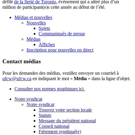
défilé
de la
fierté
de Toronto
,
événement
qui a
attiré
plus
d’un
million de participant(e)s
cette
année
au
début
de
l’été
.
Médias et nouvelles
Nouvelles
Sujets
Communiqués de presse
Médias
Affiches
Inscription pour nouvelles en direct
Contact médias
Pour les demandes des médias, veuillez envoyer un courriel à
ufcw@ufcw.ca
en indiquant le mot «
Média
» dans la ligne d'objet.
Consulter nos normes graphiques ici.
Notre syndicat
Notre syndicat
Trouvez votre section locale
Statuts
Message du président national
Conseil national
Fièrement syndiqué(e)