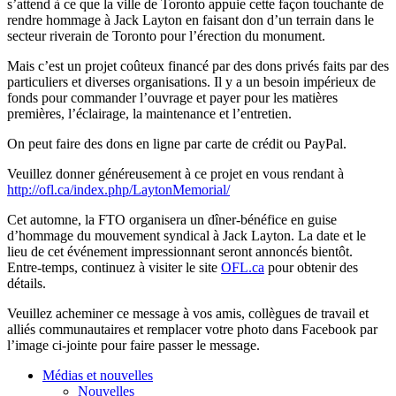
s’attend
à
ce
que
la
ville
de Toronto
appuie
cette
façon
touchante
de
rendre
hommage
à
Jack Layton en
faisant
don
d’un
terrain
dans
le
secteur
riverain
de Toronto pour
l’érection
du monument.
Mais
c’est
un
projet
coûteux
financé
par des dons
privés
faits
par des
particuliers
et
diverses
organisations
. Il y a un
besoin
impérieux
de
fonds pour commander
l’ouvrage
et payer pour les
matières
premières
,
l’éclairage
, la maintenance et
l’entretien
.
On
peut
faire des dons en
ligne
par carte de
crédit
ou
PayPal.
Veuillez
donner
généreusement
à
ce
projet
en
vous
rendant
à
http://ofl.ca/index.php/
LaytonMemorial
/
Cet
automne
, la
FTO
organisera
un
dîner-bénéfice
en guise
d’hommage
du
mouvement
syndical
à
Jack Layton. La date et le
lieu de
cet
événement
impressionnant
seront
annoncés
bientôt
.
Entre-temps
,
continuez
à
visiter
le site
OFL.ca
pour
obtenir
des
détails
.
Veuillez
acheminer
ce
message
à
vos
amis
,
collègues
de travail et
alliés
communautaires
et
remplacer
votre
photo
dans
Facebook par
l’image
ci-jointe
pour faire passer le message.
Médias et nouvelles
Nouvelles