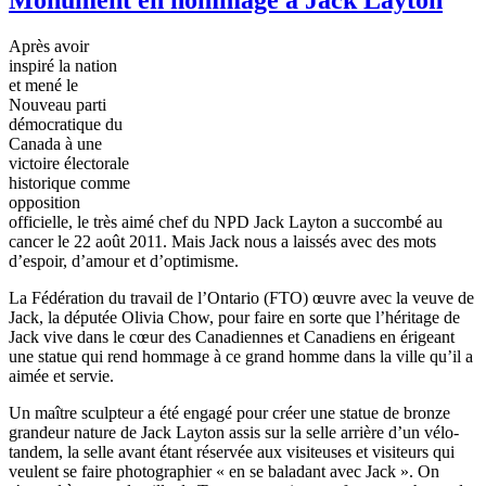
Après
avoir
inspiré
la nation
et
mené
le
Nouveau
parti
démocratique
du
Canada
à
une
victoire
électorale
historique
comme
opposition
officielle
, le
très
aimé
chef du
NPD
Jack Layton a
succombé
au
cancer le 22
août
2011.
Mais
Jack
nous
a
laissés
avec
des mots
d’espoir
,
d’amour
et
d’optimisme
.
La
Fédération
du travail de
l’Ontario
(
FTO
)
œuvre
avec
la
veuve
de
Jack, la
députée
Olivia Chow, pour faire en
sorte
que
l’héritage
de
Jack vive
dans
le
cœur
des
Canadiennes
et
Canadiens
en
érigeant
une
statue qui rend
hommage
à
ce
grand
homme
dans
la
ville
qu’il
a
aimée
et
servie
.
Un
maître
sculpteur
a
été
engagé
pour
créer
une
statue de bronze
grandeur nature de Jack Layton
assis
sur
la
selle
arrière
d’un
vélo-
tandem
, la
selle
avant
étant
réservée
aux
visiteuses
et
visiteurs
qui
veulent
se faire
photographier
« en se
baladant
avec
Jack ». On