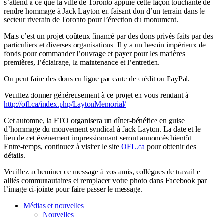
s’attend
à
ce
que
la
ville
de Toronto
appuie
cette
façon
touchante
de
rendre
hommage
à
Jack Layton en
faisant
don
d’un
terrain
dans
le
secteur
riverain
de Toronto pour
l’érection
du monument.
Mais
c’est
un
projet
coûteux
financé
par des dons
privés
faits
par des
particuliers
et
diverses
organisations
. Il y a un
besoin
impérieux
de
fonds pour commander
l’ouvrage
et payer pour les
matières
premières
,
l’éclairage
, la maintenance et
l’entretien
.
On
peut
faire des dons en
ligne
par carte de
crédit
ou
PayPal.
Veuillez
donner
généreusement
à
ce
projet
en
vous
rendant
à
http://ofl.ca/index.php/
LaytonMemorial
/
Cet
automne
, la
FTO
organisera
un
dîner-bénéfice
en guise
d’hommage
du
mouvement
syndical
à
Jack Layton. La date et le
lieu de
cet
événement
impressionnant
seront
annoncés
bientôt
.
Entre-temps
,
continuez
à
visiter
le site
OFL.ca
pour
obtenir
des
détails
.
Veuillez
acheminer
ce
message
à
vos
amis
,
collègues
de travail et
alliés
communautaires
et
remplacer
votre
photo
dans
Facebook par
l’image
ci-jointe
pour faire passer le message.
Médias et nouvelles
Nouvelles