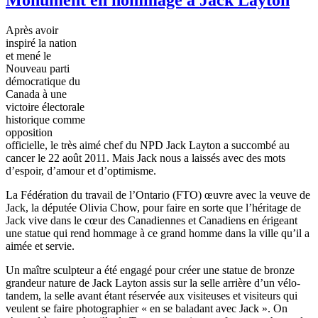
Après
avoir
inspiré
la nation
et
mené
le
Nouveau
parti
démocratique
du
Canada
à
une
victoire
électorale
historique
comme
opposition
officielle
, le
très
aimé
chef du
NPD
Jack Layton a
succombé
au
cancer le 22
août
2011.
Mais
Jack
nous
a
laissés
avec
des mots
d’espoir
,
d’amour
et
d’optimisme
.
La
Fédération
du travail de
l’Ontario
(
FTO
)
œuvre
avec
la
veuve
de
Jack, la
députée
Olivia Chow, pour faire en
sorte
que
l’héritage
de
Jack vive
dans
le
cœur
des
Canadiennes
et
Canadiens
en
érigeant
une
statue qui rend
hommage
à
ce
grand
homme
dans
la
ville
qu’il
a
aimée
et
servie
.
Un
maître
sculpteur
a
été
engagé
pour
créer
une
statue de bronze
grandeur nature de Jack Layton
assis
sur
la
selle
arrière
d’un
vélo-
tandem
, la
selle
avant
étant
réservée
aux
visiteuses
et
visiteurs
qui
veulent
se faire
photographier
« en se
baladant
avec
Jack ». On