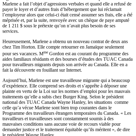
Marlene a fait
l’objet
d’agressions
verbales
et
quand
elle
a
refusé
de
payer le
loyer
et
d’autres
frais
d’hébergement
que
lui
réclamait
l’employeur
alors
que
celui-ci
était
censé
assumer
ses
frais
,
elle
a
été
méprisée
et, par la suite,
renvoyée
avec
un
chèque
de
paye
amputé
de 1 211 $
sous
le
prétexte
qu’on
n’avait
plus
besoin
de
ses
services.
Heureusement
, Marlene a
obtenu
un nouveau
contrat
de
deux
ans
chez
Tim Horton. Elle
compte
retourner
en
Jamaïque
seulement
me
pour
ses
vacances
. M
Gordon
est
au courant du
programme
des
aides
familiaux
résidants
et des
bourses
d’études
des
TUAC
Canada
pour
travailleurs
migrants
depuis
son
arrivée
au Canada. Elle en a
fait la
découverte
en
fouillant
sur
Internet.
Aujourd’hui
, Marlene
est
une
travailleuse
migrante
qui a
beaucoup
d’expérience
. Elle
comprend
ses
droits
et
s’apprête
à
déposer
une
plainte
en
vertu
de la
Loi
sur
les
normes
d’emploi
pour les
mauvais
traitements
qu’elle
a
subis
chez
Burger King.
Selon
le
président
national des
TUAC
Canada Wayne Hanley, les situations
comme
celle
qu’a
vécue
Marlene
sont
bien
trop
courantes
dans
le
Programme
des
travailleurs
étrangers
temporaires
du Canada. « Les
travailleurs
et
travailleuses
sont
constamment
soumis
à
des
mauvaises
conditions sans
aucune
voie
de
recours
viable pour
demander justice et le
traitement
équitable
qu’ils
méritent
», de dire
le
président
Wayne Hanley.