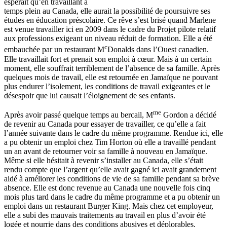
espérait
qu’en
travaillant
à
temps
plein
au Canada,
elle
aurait
la
possibilité
de
poursuivre
ses
études
en
éducation
préscolaire
.
Ce
rêve
s’est
brisé
quand
Marlene
est
venue
travailler
ici
en 2009
dans
le cadre du
Projet
pilote
relatif
aux professions
exigeant
un
niveau
réduit
de formation. Elle a
été
c
embauchée
par un restaurant M
Donalds
dans
l’Ouest
canadien
.
Elle
travaillait
fort et
prenait
son
emploi
à
cœur
.
Mais
à
un certain
moment,
elle
souffrait
terriblement
de
l’absence
de
sa
famille
.
Après
quelques
mois
de travail,
elle
est
retournée
en
Jamaïque
ne
pouvant
plus
endurer
l’isolement
, les conditions de travail
exigeantes
et le
désespoir
que
lui
causait
l’éloignement
de
ses
enfants
.
me
Après
avoir
passé
quelque
temps au
bercail
, M
Gordon a
décidé
de
revenir
au Canada pour essayer de
travailler
,
ce
qu’elle
a fait
l’année
suivante
dans
le cadre du
même
programme
.
Rendue
ici
,
elle
a
pu
obtenir
un
emploi
chez
Tim Horton
où
elle
a
travaillé
pendant
un an avant de
retourner
voir
sa
famille
à
nouveau en
Jamaïque
.
Même
si
elle
hésitait
à
revenir
s’installer
au Canada,
elle
s’était
rendu
compte
que
l’argent
qu’elle
avait
gagné
ici
avait
grandement
aidé
à
améliorer
les conditions de vie de
sa
famille
pendant
sa
brève
absence. Elle
est
donc
revenue au Canada
une
nouvelle
fois
cinq
mois
plus
tard
dans
le cadre du
même
programme
et a
pu
obtenir
un
emploi
dans
un restaurant Burger King.
Mais
chez
cet
employeur
,
elle
a
subi
des
mauvais
traitements
au travail en plus
d’avoir
été
logée
et
nourrie
dans
des conditions
abusives
et
déplorables
.