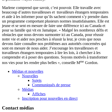
Marlene
comprend
que
savoir,
c’est
pouvoir
. Elle
travaille
avec
beaucoup
d’autres
travailleuses
et
travailleurs
étrangers
temporaires
et aide
à
les informer pour
qu’ils
sachent
comment
s’y
prendre
dans
un
programme
comportant
plusieurs
normes
insatisfaisantes
. Elle
est
jeune
et se sent en
mesure
de faire
une
différence
ici
au Canada et
pour
sa
famille
qui
vit
en
Jamaïque
. «
Malgré
les
nombreux
défis
et
obstacles
que
nous
devons
surmonter
ici
au Canada, pour
réussir
notre
vie et
aider
nos
proches
à
réussir
la
leur
, je
crois
que
nous
devons
faire
connaître
nos
problèmes
aux
autorités
concernées
qui
sont
en
mesure
de
nous
aider
.
J’encourage
les
travailleuses
et
travailleurs
étrangers
temporaires
à
lire les
lois
,
à
chercher
à
les
comprendre
et
à
poser des questions.
Soyons
motivés
à
transformer
me
nos vies pour les
rendre
plus belles »,
conseille
M
Gordon.
Médias et nouvelles
Nouvelles
Sujets
Communiqués de presse
Médias
Affiches
Inscription pour nouvelles en direct
Contact médias