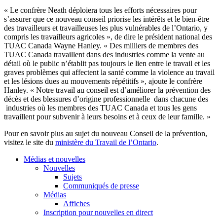
« Le
confrère
Neath
déploiera
tous
les efforts
nécessaires
pour
s’assurer
que
ce
nouveau
conseil
priorise
les
intérêts
et le
bien-être
des
travailleurs
et
travailleuses
les plus
vulnérables
de
l’Ontario
, y
compris
les
travailleurs
agricoles
», de dire le
président
national des
TUAC
Canada Wayne Hanley. « Des
milliers
de
membres
des
TUAC
Canada
travaillent
dans
des industries
comme
la
vente
au
détail
où
le public
n’établit
pas
toujours
le lien
entre
le travail et les
graves
problèmes
qui
affectent
la
santé
comme
la violence au travail
et les
lésions
dues au
mouvements
répétitifs
»,
ajoute
le
confrère
Hanley. « Notre travail au
conseil
est
d’améliorer
la
prévention
des
décès
et des
blessures
d’origine
professionnelle
dans
chacune
des
industries
où
les
membres
des
TUAC
Canada et
tous
les
gens
travaillent
pour
subvenir
à
leurs
besoins
et
à
ceux
de
leur
famille
. »
Pour en savoir plus au
sujet
du nouveau
Conseil
de la
prévention
,
visitez
le site du
ministère
du Travail de
l’Ontario
.
Médias et nouvelles
Nouvelles
Sujets
Communiqués de presse
Médias
Affiches
Inscription pour nouvelles en direct