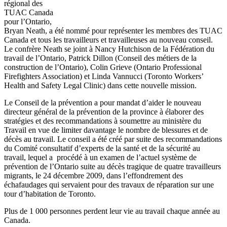
régional
des
TUAC
Canada
pour
l’Ontario
,
Bryan Neath, a
été
nommé
pour
représenter
les
membres
des
TUAC
Canada et
tous
les
travailleurs
et
travailleuses
au nouveau
conseil
.
Le
confrère
Neath se joint
à
Nancy Hutchison de la
Fédération
du
travail de
l’Ontario
, Patrick Dillon (
Conseil
des
métiers
de la
construction de
l’Ontario
), Colin Grieve (Ontario Professional
Firefighters Association) et Linda
Vannucci
(Toronto Workers’
Health and Safety Legal Clinic)
dans
cette
nouvelle mission.
Le
Conseil
de la
prévention
a pour
mandat
d’aider
le nouveau
directeur
général
de la
prévention
de la province
à
élaborer
des
stratégies
et des
recommandations
à
soumettre
au
ministère
du
Travail en
vue
de limiter
davantage
le
nombre
de
blessures
et de
décès
au travail. Le
conseil
a
été
créé
par suite des
recommandations
du
Comité
consultatif
d’experts
de la
santé
et de la
sécurité
au
travail,
lequel
a
procédé
à
un
examen
de
l’actuel
système
de
prévention
de
l’Ontario
suite au
décès
tragique
de
quatre
travailleurs
migrants, le 24
décembre
2009,
dans
l’effondrement
des
échafaudages
qui
servaient
pour des
travaux
de
réparation
sur
une
tour
d’habitation
de Toronto.
Plus de 1 000
personnes
perdent
leur
vie au travail
chaque
année
au
Canada.