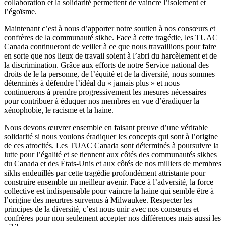
collaboration et la
solidarité
permettent
de
vaincre
l’isolement
et
l’égoïsme
.
Maintenant
c’est
à
nous
d’apporter
notre
soutien
à
nos
consœurs
et
confrères
de la
communauté
sikhe
. Face
à
cette
tragédie
, les
TUAC
Canada
continueront
de
veiller
à
ce
que
nous
travaillions
pour faire
en
sorte
que
nos
lieux
de travail
soient
à
l’abri
du
harcèlement
et de
la discrimination.
Grâce
aux efforts de
notre
Service national des
droits
de le la
personne
, de
l’équité
et de la
diversité
,
nous
sommes
déterminés
à
défendre
l’idéal
du «
jamais
plus » et
nous
continuerons
à
prendre
progressivement
les
mesures
nécessaires
pour
contribuer
à
éduquer
nos
membres
en
vue
d’éradiquer
la
xénophobie
, le
racisme
et la
haine
.
Nous
devons
œuvrer
ensemble en
faisant
preuve
d’une
véritable
solidarité
si
nous
voulons
éradiquer
les concepts qui
sont
à
l’origine
de
ces
atrocités
. Les
TUAC
Canada
sont
déterminés
à
poursuivre
la
lutte
pour
l’égalité
et se
tiennent
aux
côtés
des
communautés
sikhes
du Canada et des
États-Unis
et aux
côtés
de nos
milliers
de
membres
sikhs
endeuillés
par
cette
tragédie
profondément
attristante
pour
construire
ensemble un
meilleur
avenir
. Face
à
l’adversité
, la force
collective
est
indispensable pour
vaincre
la
haine
qui
semble
être
à
l’origine
des
meurtres
survenus
à
Milwaukee. Respecter les
principes
de la
diversité
,
c’est
nous
unir
avec
nos
consœurs
et
confrères
pour non
seulement
accepter
nos
différences
mais
aussi
les