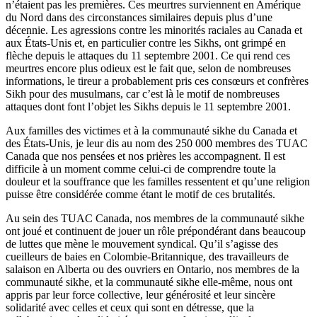
n’étaient
pas les
premières
.
Ces
meurtres
surviennent
en
Amérique
du
Nord
dans
des
circonstances
similaires
depuis
plus
d’une
décennie
. Les
agressions
contre
les
minorités
raciales
au Canada et
aux
États-Unis
et, en
particulier
contre
les Sikhs,
ont
grimpé
en
flèche
depuis
le
attaques
du 11
septembre
2001.
Ce
qui rend
ces
meurtres
encore plus
odieux
est
le fait
que
,
selon
de
nombreuses
informations
, le
tireur
a
probablement
pris
ces
consœurs
et
confrères
Sikh pour des
musulmans
, car
c’est
là
le motif de
nombreuses
attaques
dont
font
l’objet
les Sikhs
depuis
le 11
septembre
2001.
Aux
familles
des
victimes
et
à
la
communauté
sikhe
du Canada et
des
États-Unis
, je
leur
dis
au nom des 250 000
membres
des
TUAC
Canada
que
nos
pensées
et nos
prières
les
accompagnent
. Il
est
difficile
à
un moment
comme
celui-ci
de
comprendre
toute
la
douleur
et la
souffrance
que
les
familles
ressentent
et
qu’une
religion
puisse
être
considérée
comme
étant
le motif de
ces
brutalités
.
Au
sein
des
TUAC
Canada, nos
membres
de la
communauté
sikhe
ont
joué
et
continuent
de
jouer
un
rôle
prépondérant
dans
beaucoup
de
luttes
que
mène
le
mouvement
syndical
.
Qu’il
s’agisse
des
cueilleurs
de
baies
en
Colombie-Britannique
, des
travailleurs
de
salaison
en Alberta
ou
des
ouvriers
en Ontario, nos
membres
de la
communauté
sikhe
, et la
communauté
sikhe
elle-même
,
nous
ont
appris
par
leur
force collective,
leur
générosité
et
leur
sincère
solidarité
avec
celles
et
ceux
qui
sont
en
détresse
,
que
la