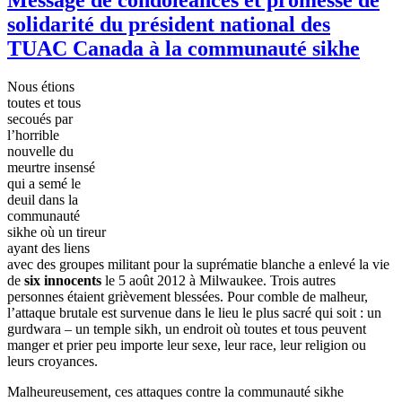
solidarité du président national des
TUAC Canada à la communauté sikhe
Nous
étions
toutes
et
tous
secoués
par
l’horrible
nouvelle du
meurtre
insensé
qui a
semé
le
deuil
dans
la
communauté
sikhe
où
un
tireur
ayant
des liens
avec
des
groupes
militant pour la
suprématie
blanche a
enlevé
la vie
de
six innocents
le 5
août
2012
à
Milwaukee.
Trois
autres
personnes
étaient
grièvement
blessées
. Pour
comble
de
malheur
,
l’attaque
brutale
est
survenue
dans
le lieu le plus
sacré
qui
soit
: un
gurdwara
– un temple
sikh
, un
endroit
où
toutes
et
tous
peuvent
manger et prier
peu
importe
leur
sexe
,
leur
race,
leur
religion
ou
leurs
croyances
.
Malheureusement
,
ces
attaques
contre
la
communauté
sikhe