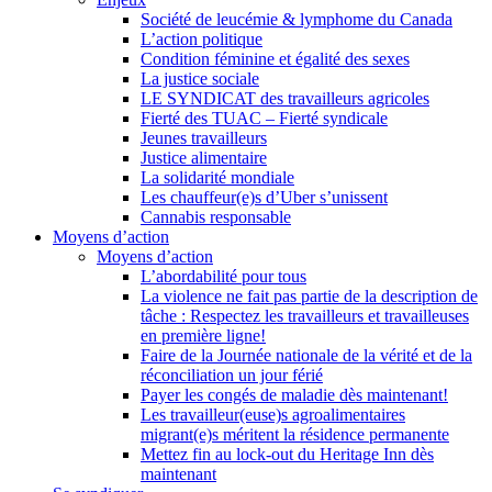
Société de leucémie & lymphome du Canada
L’action politique
Condition féminine et égalité des sexes
La justice sociale
LE SYNDICAT des travailleurs agricoles
Fierté des TUAC – Fierté syndicale
Jeunes travailleurs
Justice alimentaire
La solidarité mondiale
Les chauffeur(e)s d’Uber s’unissent
Cannabis responsable
Moyens d’action
Moyens d’action
L’abordabilité pour tous
La violence ne fait pas partie de la description de
tâche : Respectez les travailleurs et travailleuses
en première ligne!
Faire de la Journée nationale de la vérité et de la
réconciliation un jour férié
Payer les congés de maladie dès maintenant!
Les travailleur(euse)s agroalimentaires
migrant(e)s méritent la résidence permanente
Mettez fin au lock-out du Heritage Inn dès
maintenant