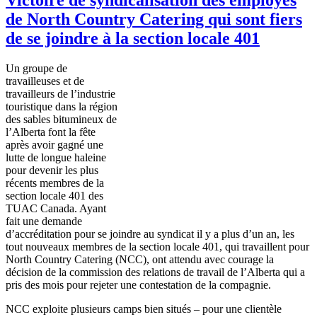
de North Country Catering qui sont fiers
de se joindre à la section locale 401
Un
groupe
de
travailleuses
et de
travailleurs
de
l’industrie
touristique
dans
la
région
des sables
bitumineux
de
l’Alberta
font la
fête
après
avoir
gagné
une
lutte
de
longue
haleine
pour
devenir
les plus
récents
membres
de la
section locale 401 des
TUAC
Canada.
Ayant
fait
une
demande
d’accréditation
pour se
joindre
au
syndicat
il
y a plus
d’un
an, les
tout nouveaux
membres
de la section locale 401, qui
travaillent
pour
North Country Catering (
NCC
),
ont
attendu
avec
courage la
décision
de la commission des relations de travail de
l’Alberta
qui a
pris
des
mois
pour
rejeter
une
contestation
de la
compagnie
.
NCC
exploite
plusieurs
camps
bien
situés
– pour
une
clientèle