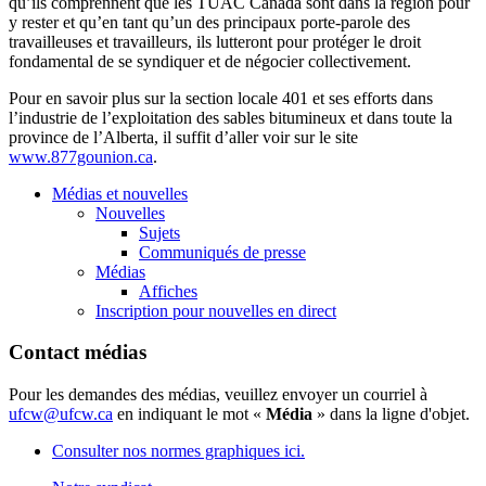
qu’ils
comprennent
que
les
TUAC
Canada
sont
dans
la
région
pour
y rester et
qu’en
tant
qu’un
des
principaux
porte-parole
des
travailleuses
et
travailleurs
,
ils
lutteront
pour
protéger
le
droit
fondamental
de se
syndiquer
et de
négocier
collectivement
.
Pour en savoir plus
sur
la section locale 401 et
ses
efforts
dans
l’industrie
de
l’exploitation
des sables
bitumineux
et
dans
toute
la
province de
l’Alberta
,
il
suffit
d’aller
voir
sur
le site
www.877gounion.ca
.
Médias et nouvelles
Nouvelles
Sujets
Communiqués de presse
Médias
Affiches
Inscription pour nouvelles en direct
Contact médias
Pour les demandes des médias, veuillez envoyer un courriel à
ufcw@ufcw.ca
en indiquant le mot «
Média
» dans la ligne d'objet.
Consulter nos normes graphiques ici.