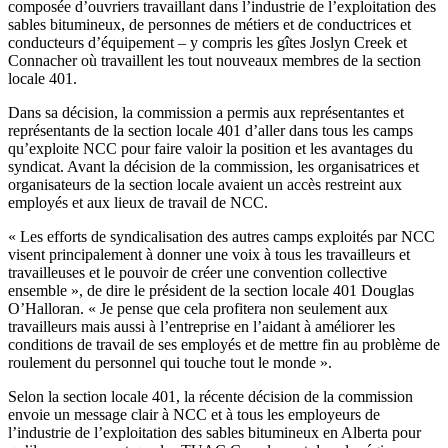
composée
d’ouvriers
travaillant
dans
l’industrie
de
l’exploitation
des
sables
bitumineux
, de
personnes
de
métiers
et de
conductrices
et
conducteurs
d’équipement
– y
compris
les
gîtes
Joslyn
Creek et
Connacher
où
travaillent
les tout nouveaux
membres
de la section
locale 401.
Dans
sa
décision
, la commission a
permis
aux
représentantes
et
représentants
de la section locale 401
d’aller
dans
tous
les camps
qu’exploite
NCC
pour faire
valoir
la position et les
avantages
du
syndicat
. Avant la
décision
de la commission, les
organisatrices
et
organisateurs
de la section locale
avaient
un
accès
restreint
aux
employés
et aux
lieux
de travail de
NCC
.
« Les efforts de
syndicalisation
des
autres
camps
exploités
par
NCC
visent
principalement
à
donner
une
voix
à
tous
les
travailleurs
et
travailleuses
et le
pouvoir
de
créer
une
convention collective
ensemble », de dire le
président
de la section locale 401 Douglas
O’Halloran
. « Je
pense
que
cela
profitera
non
seulement
aux
travailleurs
mais
aussi
à
l’entreprise
en
l’aidant
à
améliorer
les
conditions de travail de
ses
employés
et de
mettre
fin au
problème
de
roulement
du personnel qui
touche
tout le
monde
».
Selon
la section locale 401, la
récente
décision
de la commission
envoie
un message
clair
à
NCC
et
à
tous
les
employeurs
de
l’industrie
de
l’exploitation
des sables
bitumineux
en Alberta pour