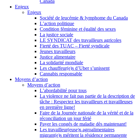
Canada
Enjeux
Enjeux
Société de leucémie & lymphome du Canada
L’action politique
Condition féminine et égalité des sexes
La justice sociale
LE SYNDICAT des travailleurs agricoles
Fierté des TUAC – Fierté syndicale
Jeunes travailleurs
Justice alimentaire
La solidarité mondiale
Les chauffeur(e)s d’Uber s’unissent
Cannabis responsable
Moyens d’action
Moyens d’action
L’abordabilité pour tous
La violence ne fait pas partie de la description de
tâche : Respectez les travailleurs et travailleuses
en première ligne!
Faire de la Journée nationale de la vérité et de la
réconciliation un jour férié
Payer les congés de maladie dès maintenant!
Les travailleur(euse)s agroalimentaires
migrant(e)s méritent la résidence permanente