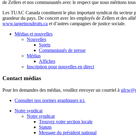
de
Zellers
et nos
communautés
avec
le respect
que
nous
méritons
tous
Les
TUAC
Canada constituent le plus important
syndicat
du
secteur
p
grandeur du pays. De concert
avec
les
employés
de
Zellers
et des
alli
www.targetnosdroits.ca
et
d’autres
campagnes
de justice
sociale
.
Médias et nouvelles
Nouvelles
Sujets
Communiqués de presse
Médias
Affiches
Inscription pour nouvelles en direct
Contact médias
Pour les demandes des médias, veuillez envoyer un courriel à
ufcw@u
Consulter nos normes graphiques ici.
Notre syndicat
Notre syndicat
Trouvez votre section locale
Statuts
Message du président national