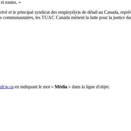
et
toutes
. »
rivé
et le principal
syndicat
des
employé
(e)s de
détail
au Canada,
repré
és
communautaires
, les
TUAC
Canada
mènent
la
lutte
pour la justice
da
fcw.ca
en indiquant le mot «
Média
» dans la ligne d'objet.