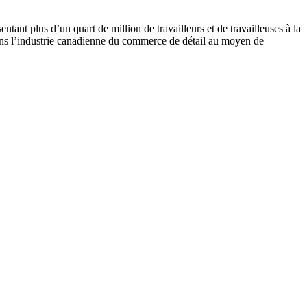
sentant
plus
d’un
quart de million de
travailleurs
et de
travailleuses
à
la
ns
l’industrie
canadienne
du commerce de
détail
au
moyen
de