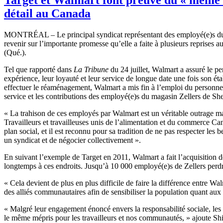
détail au Canada
MONTRÉAL
– Le principal
syndicat
représentant
des
employé
(e)s 
revenir
sur
l’importante
promesse
qu’elle
a
faite
à
plusieurs
reprises a
(
Qué
.).
Tel
que
rapporté
dans
La Tribune
du 24
juillet
, Walmart a
assuré
le pe
expérience
,
leur
loyauté
et
leur
service de
longue
date
une
fois
son
ét
effectuer
le
réaménagement
, Walmart a
mis
fin
à
l’emploi
du personne
service et les contributions des
employé
(e)s du
magasin
Zellers
de
She
« La
trahison
de
ces
employés
par Walmart
est
un
véritable
outrage
ma
Travailleurs
et
travailleuses
unis
de
l’alimentation
et du commerce Can
plan social, et
il
est
reconnu
pour
sa
tradition de ne pas respecter les
b
un
syndicat
et de
négocier
collectivement
».
En
suivant
l’exemple
de Target en 2011, Walmart a fait
l’acquisition
d
longtemps
à
ces
endroits
.
Jusqu’à
10 000
employé
(e)s de
Zellers
perd
«
Cela
devient
de plus en plus
difficile
de faire la
différence
entre
Walm
des
alliés
communautaires
afin
de
sensibiliser
la population
quant
aux
«
Malgré
leur
engagement
énoncé
envers
la
responsabilité
sociale
, les
le
même
mépris
pour les
travailleurs
et nos
communautés
, »
ajoute
Sh