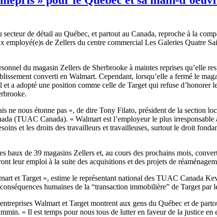
du
secteur
de
détail
au
Québec
, et
partout
au Canada,
reproche
à
la
comp
ux
employé
(e)s de
Zellers
du
centre
commercial Les
Galeries
Quatre
Sa
rsonnel du
magasin
Zellers
de
Sherbrooke
à
maintes
reprises
qu’elle
res
ablissement
converti
en Walmart.
Cependant
,
lorsqu’elle
a
fermé
le
maga
l et a
adopté
une
position
comme
celle
de Target qui refuse
d’honorer
l
rbrooke
.
is
ne
nous
étonne
pas », de dire Tony
Filato
,
président
de la section lo
ada (
TUAC
Canada). « Walmart
est
l’employeur
le plus
irresponsable
esoins
et les
droits
des
travailleurs
et
travailleuses
,
surtout
le
droit
fonda
es
baux
de 39
magasins
Zellers
et, au
cours
des
prochains
mois
,
convert
ront
leur
emploi
à
la suite des acquisitions et des
projets
de
réaménagem
art et Target »,
estime
le
représentant
national des
TUAC
Canada Ke
conséquences
humaines
de la “transaction
immobilière”
de Target par 
entreprises
Walmart et Target
montrent
aux
gens
du
Québec
et de
parto
immin
. « Il
est
temps pour
nous
tous
de
lutter
en
faveur
de la justice en