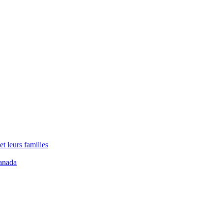
t leurs families
anada