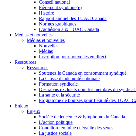
Conseil national
Fièrement syndiqué(e)
Histoire
Rapport annuel des TUAC Canada
Normes graphiques
L’adhésion aux TUAC Canada
Médias et nouvelles
Médias et nouvelles
Nouvelles
Médias
Inscription pour nouvelles en direct
Ressources
Ressources
Soutenez le Canada en consommant syndiqué
La Caisse d'indemnité nationale
Formation syndicale
Des rabais exclusifs pour les membres du syndicat e
La santé et la sécurité
Programme de bourses pour l’équité des TUAC C
Enjeux
Enjeux
Société de leucémie & lymphome du Canada
L’action politique
Condition féminine et égalité des sexes
La justice sociale