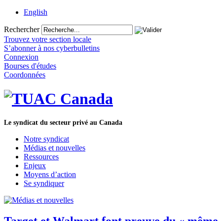
English
Rechercher
Trouvez votre section locale
S’abonner à nos cyberbulletins
Connexion
Bourses d'études
Coordonnées
Le syndicat du secteur privé au Canada
Notre syndicat
Médias et nouvelles
Ressources
Enjeux
Moyens d’action
Se syndiquer
Target et Walmart font preuve du « même m