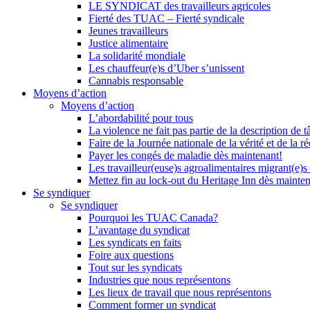
LE SYNDICAT des travailleurs agricoles
Fierté des TUAC – Fierté syndicale
Jeunes travailleurs
Justice alimentaire
La solidarité mondiale
Les chauffeur(e)s d’Uber s’unissent
Cannabis responsable
Moyens d’action
Moyens d’action
L’abordabilité pour tous
La violence ne fait pas partie de la description de t
Faire de la Journée nationale de la vérité et de la ré
Payer les congés de maladie dès maintenant!
Les travailleur(euse)s agroalimentaires migrant(e)s
Mettez fin au lock-out du Heritage Inn dès mainte
Se syndiquer
Se syndiquer
Pourquoi les TUAC Canada?
L’avantage du syndicat
Les syndicats en faits
Foire aux questions
Tout sur les syndicats
Industries que nous représentons
Les lieux de travail que nous représentons
Comment former un syndicat