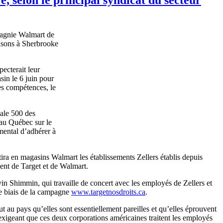
agnie
Walmart de
isons
à
Sherbrooke
pecterait
leur
sin
le 6
juin
pour
es
compétences
, le
cale 500 des
au
Québec
sur
le
mental
d’adhérer
à
ira
en
magasins
Walmart les
établissements
Zellers
établis
depuis
ent
de Target et de Walmart.
vin
Shimmin
, qui
travaille
de concert
avec
les
employés
de
Zellers
et
le
biais
de la
campagne
www.targetnosdroits.ca
.
ut
au pays
qu’elles
sont
essentiellement
pareilles
et
qu’elles
éprouvent
exigeant
que
ces
deux
corporations
américaines
traitent
les
employés