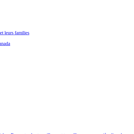
t leurs families
anada