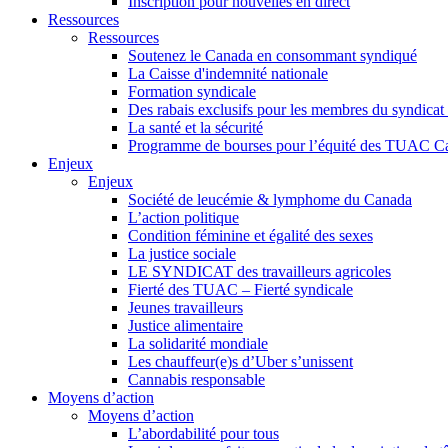
Inscription pour nouvelles en direct
Ressources
Ressources
Soutenez le Canada en consommant syndiqué
La Caisse d'indemnité nationale
Formation syndicale
Des rabais exclusifs pour les membres du syndicat e
La santé et la sécurité
Programme de bourses pour l’équité des TUAC C
Enjeux
Enjeux
Société de leucémie & lymphome du Canada
L’action politique
Condition féminine et égalité des sexes
La justice sociale
LE SYNDICAT des travailleurs agricoles
Fierté des TUAC – Fierté syndicale
Jeunes travailleurs
Justice alimentaire
La solidarité mondiale
Les chauffeur(e)s d’Uber s’unissent
Cannabis responsable
Moyens d’action
Moyens d’action
L’abordabilité pour tous