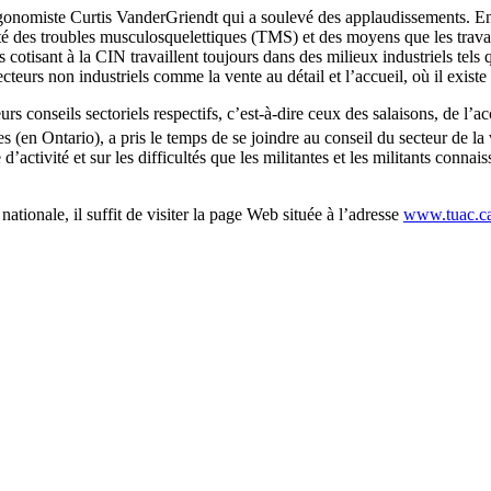
gonomiste Curtis VanderGriendt qui a soulevé des applaudissements. En 
aité des troubles musculosquelettiques (TMS) et des moyens que les travai
otisant à la CIN travaillent toujours dans des milieux industriels tels q
ecteurs non industriels comme la vente au détail et l’accueil, où il exis
urs conseils sectoriels respectifs, c’est-à-dire ceux des salaisons, de l’a
 (en Ontario), a pris le temps de se joindre au conseil du secteur de la 
ctivité et sur les difficultés que les militantes et les militants connaiss
tionale, il suffit de visiter la page Web située à l’adresse
www.tuac.ca