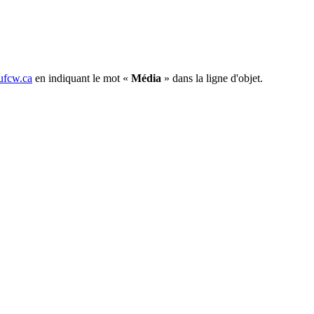
fcw.ca
en indiquant le mot «
Média
» dans la ligne d'objet.