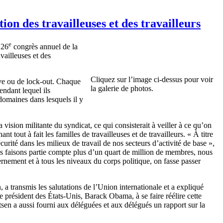
ion des travailleuses et des travailleurs
e
 26
congrès annuel de la
vailleuses et des
Cliquez sur l’image ci-dessus pour voir
ve ou de lock-out. Chaque
la galerie de photos.
ndant lequel ils
 domaines dans lesquels il y
ision militante du syndicat, ce qui consisterait à veiller à ce qu’on
t tout à fait les familles de travailleuses et de travailleurs. « À titre
curité dans les milieux de travail de nos secteurs d’activité de base »,
us faisons partie compte plus d’un quart de million de membres, nous
nement et à tous les niveaux du corps politique, on fasse passer
a transmis les salutations de l’Union internationale et a expliqué
 le président des États-Unis, Barack Obama, à se faire réélire cette
itsen a aussi fourni aux déléguées et aux délégués un rapport sur la