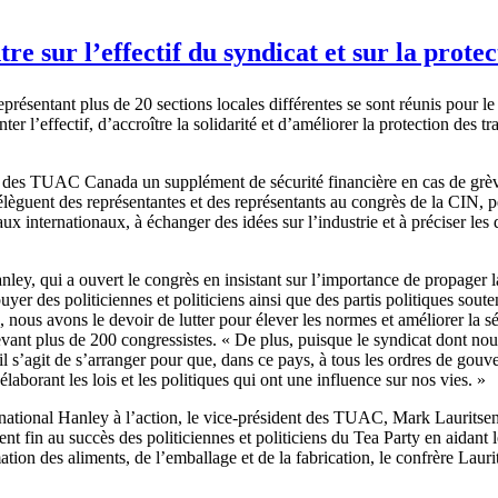
e sur l’effectif du syndicat et sur la protect
représentant plus de 20 sections locales différentes se sont réunis pour le
 l’effectif, d’accroître la solidarité et d’améliorer la protection des tra
s des TUAC Canada un supplément de sécurité financière en cas de grè
èguent des représentantes et des représentants au congrès de la CIN, pe
aux internationaux, à échanger des idées sur l’industrie et à préciser les
, qui a ouvert le congrès en insistant sur l’importance de propager la v
er des politiciennes et politiciens ainsi que des partis politiques soutenan
, nous avons le devoir de lutter pour élever les normes et améliorer la sé
vant plus de 200 congressistes. « De plus, puisque le syndicat dont no
s’agit de s’arranger pour que, dans ce pays, à tous les ordres de gouver
 élaborant les lois et les politiques qui ont une influence sur nos vies. »
national Hanley à l’action, le vice-président des TUAC, Mark Lauritsen, 
tent fin au succès des politiciennes et politiciens du Tea Party en aidant
ation des aliments, de l’emballage et de la fabrication, le confrère Laur