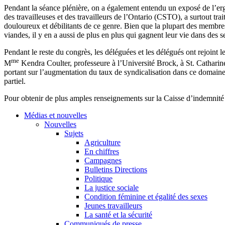
Pendant la séance plénière, on a également entendu un exposé de l’er
des travailleuses et des travailleurs de l’Ontario (CSTO), a surtout tr
douloureux et débilitants de ce genre. Bien que la plupart des membres c
viandes, il y en a aussi de plus en plus qui gagnent leur vie dans des s
Pendant le reste du congrès, les déléguées et les délégués ont rejoint le
me
M
Kendra Coulter, professeure à l’Université Brock, à St. Catharines
portant sur l’augmentation du taux de syndicalisation dans ce domaine d’a
partiel.
Pour obtenir de plus amples renseignements sur la Caisse d’indemnité na
Médias et nouvelles
Nouvelles
Sujets
Agriculture
En chiffres
Campagnes
Bulletins Directions
Politique
La justice sociale
Condition féminine et égalité des sexes
Jeunes travailleurs
La santé et la sécurité
Communiqués de presse