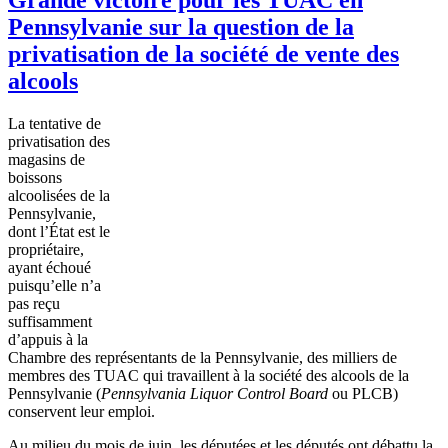
Pennsylvanie sur la question de la
privatisation de la société de vente des
alcools
La tentative de
privatisation
des
magasins
de
boissons
alcoolisées
de la
Pennsylvanie
,
dont
l’État
est
le
propriétaire
,
ayant
échoué
puisqu’elle
n’a
pas
reçu
suffisamment
d’appuis
à
la
Chambre
des
représentants
de la
Pennsylvanie
, des
milliers
de
membres
des
TUAC
qui
travaillent
à
la
société
des
alcools
de la
Pennsylvanie
(
Pennsylvania Liquor Control Board
ou
PLCB
)
conservent
leur
emploi
.
Au milieu du
mois
de
juin
, les
députées
et les
députés
ont
débattu
la