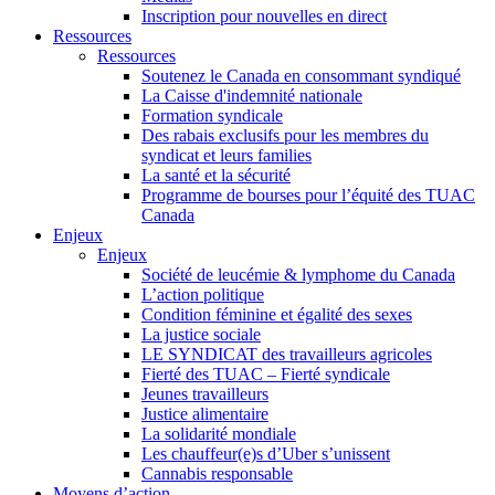
Inscription pour nouvelles en direct
Ressources
Ressources
Soutenez le Canada en consommant syndiqué
La Caisse d'indemnité nationale
Formation syndicale
Des rabais exclusifs pour les membres du
syndicat et leurs families
La santé et la sécurité
Programme de bourses pour l’équité des TUAC
Canada
Enjeux
Enjeux
Société de leucémie & lymphome du Canada
L’action politique
Condition féminine et égalité des sexes
La justice sociale
LE SYNDICAT des travailleurs agricoles
Fierté des TUAC – Fierté syndicale
Jeunes travailleurs
Justice alimentaire
La solidarité mondiale
Les chauffeur(e)s d’Uber s’unissent
Cannabis responsable
Moyens d’action