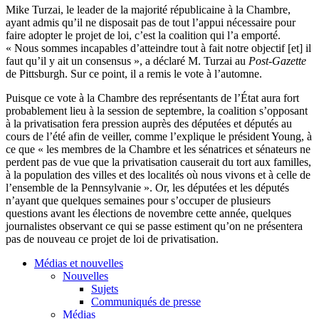
Mike
Turzai
, le leader de la
majorité
républicaine
à
la
Chambre
,
ayant
admis
qu’il
ne
disposait
pas de tout
l’appui
nécessaire
pour
faire adopter le
projet
de
loi
,
c’est
la coalition qui
l’a
emporté
.
«
Nous
sommes
incapables
d’atteindre
tout
à
fait
notre
objectif
[et]
il
faut
qu’il
y
ait
un consensus », a
déclaré
M.
Turzai
au
Post-Gazette
de Pittsburgh. Sur
ce
point,
il
a
remis
le vote
à
l’automne
.
Puisque
ce
vote
à
la
Chambre
des
représentants
de
l’État
aura fort
probablement
lieu
à
la session de
septembre
, la coalition
s’opposant
à
la
privatisation
fera
pression
auprès
des
députées
et
députés
au
cours
de
l’été
afin
de
veiller
,
comme
l’explique
le
président
Young,
à
ce
que
« les
membres
de la
Chambre
et les
sénatrices
et
sénateurs
ne
perdent
pas de
vue
que
la
privatisation
causerait
du tort aux
familles
,
à
la population des
villes
et des
localités
où
nous
vivons
et
à
celle
de
l’ensemble
de la
Pennsylvanie
». Or, les
députées
et les
députés
n’ayant
que
quelques
semaines
pour
s’occuper
de
plusieurs
questions avant les
élections
de
novembre
cette
année
,
quelques
journalistes
observant
ce
qui se
passe
estiment
qu’on
ne
présentera
pas de nouveau
ce
projet
de
loi
de
privatisation
.
Médias et nouvelles
Nouvelles
Sujets
Communiqués de presse
Médias