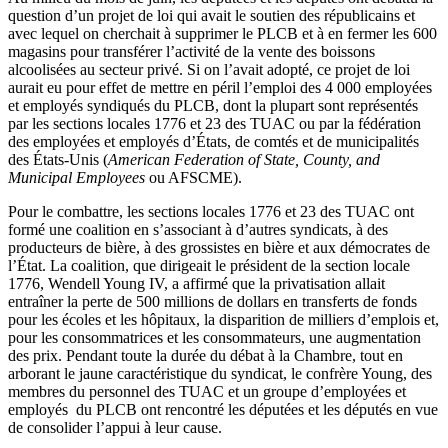
question
d’un
projet
de
loi
qui
avait
le
soutien
des
républicains
et
avec
lequel
on
cherchait
à
supprimer
le
PLCB
et
à
en
fermer
les 600
magasins
pour
transférer
l’activité
de la
vente
des
boissons
alcoolisées
au
secteur
privé
. Si on
l’avait
adopté
,
ce
projet
de
loi
aurait
eu
pour
effet
de
mettre
en
péril
l’emploi
des 4 000
employées
et
employés
syndiqués
du
PLCB
,
dont
la
plupart
sont
représentés
par les sections locales 1776 et 23 des
TUAC
ou
par la
fédération
des
employées
et
employés
d’États
, de
comtés
et de
municipalités
des
États-Unis
(
American Federation of State, County, and
Municipal Employees
ou
AFSCME
).
Pour le
combattre
, les sections locales 1776 et 23 des
TUAC
ont
formé
une
coalition en
s’associant
à
d’autres
syndicats
,
à
des
producteurs
de
bière
,
à
des
grossistes
en
bière
et aux
démocrates
de
l’État
. La coalition,
que
dirigeait
le
président
de la section locale
1776, Wendell Young IV, a
affirmé
que
la
privatisation
allait
entraîner
la
perte
de 500 millions de dollars en
transferts
de fonds
pour les
écoles
et les
hôpitaux
, la
disparition
de
milliers
d’emplois
et,
pour les
consommatrices
et les
consommateurs
,
une
augmentation
des prix. Pendant
toute
la
durée
du
débat
à
la
Chambre
, tout en
arborant
le
jaune
caractéristique
du
syndicat
, le
confrère
Young, des
membres
du personnel des
TUAC
et un
groupe
d’employées
et
employés
du
PLCB
ont
rencontré
les
députées
et les
députés
en
vue
de
consolider
l’appui
à
leur
cause.