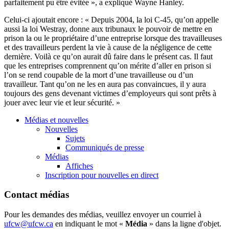
parfaitement
pu
être
évitée
», a
expliqué
Wayne Hanley.
Celui-ci
ajoutait
encore : «
Depuis
2004, la
loi
C-45,
qu’on
appelle
aussi
la
loi
Westray
,
donne
aux
tribunaux
le
pouvoir
de
mettre
en
prison la
ou
le
propriétaire
d’une
entreprise
lorsque
des
travailleuses
et des
travailleurs
perdent
la vie
à
cause de la
négligence
de
cette
dernière
.
Voilà
ce
qu’on
aurait
dû
faire
dans
le
présent
cas
. Il
faut
que
les
entreprises
comprennent
qu’on
mérite
d’aller
en prison
si
l’on
se rend
coupable
de la
mort
d’une
travailleuse
ou
d’un
travailleur
.
Tant
qu’on
ne les en aura pas
convaincues
,
il
y aura
toujours
des
gens
devenant
victimes
d’employeurs
qui
sont
prêts
à
jouer
avec
leur
vie et
leur
sécurité
. »
Médias et nouvelles
Nouvelles
Sujets
Communiqués de presse
Médias
Affiches
Inscription pour nouvelles en direct
Contact médias
Pour les demandes des médias, veuillez envoyer un courriel à
ufcw@ufcw.ca
en indiquant le mot «
Média
» dans la ligne d'objet.