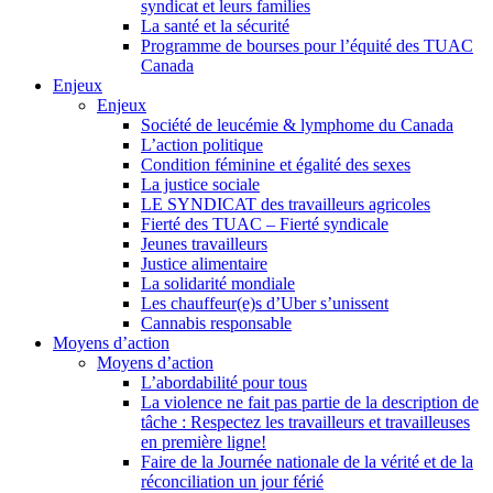
syndicat et leurs families
La santé et la sécurité
Programme de bourses pour l’équité des TUAC
Canada
Enjeux
Enjeux
Société de leucémie & lymphome du Canada
L’action politique
Condition féminine et égalité des sexes
La justice sociale
LE SYNDICAT des travailleurs agricoles
Fierté des TUAC – Fierté syndicale
Jeunes travailleurs
Justice alimentaire
La solidarité mondiale
Les chauffeur(e)s d’Uber s’unissent
Cannabis responsable
Moyens d’action
Moyens d’action
L’abordabilité pour tous
La violence ne fait pas partie de la description de
tâche : Respectez les travailleurs et travailleuses
en première ligne!
Faire de la Journée nationale de la vérité et de la
réconciliation un jour férié