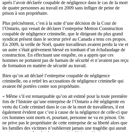
après
l’avoir
déclarée
coupable
de
négligence
dans
le
cas
de la
mort
de
quatre
personnes
au travail en 2009 sans
infliger
de
peine
de
prison
à
son
propriétaire
.
Plus
précisément
,
c’est
à
la suite
d’une
décision
de la
Cour
de
l’Ontario
, qui
venait
de
déclarer
l’entreprise
Metron
Construction
coupable
de
négligence
criminelle
,
que
le
dirigeant
du plus grand
syndicat
présent
dans
le
secteur
privé
au Canada a
tenu
ces
propos
.
En 2009, la
veille
de
Noël
,
quatre
travailleurs
avaient
perdu
la vie et
un
autre
s’était
grièvement
blessé
en
tombant
d’un
échafaudage
de
construction. En
effectuant
une
enquête
, on a
appris
que
ces
hommes
ne
portaient
pas de
harnais
de
sécurité
et
n’avaient
pas
reçu
de formation en
matière
de
sécurité
au travail.
Bien
qu’on
ait
déclaré
l’entreprise
coupable
de
négligence
criminelle
, on a
retiré
les accusations de
négligence
criminelle
qui
avaient
été
portées
contre
son
propriétaire
.
«
Même
s’il
est
remarquable
qu’on
ait
estimé
pour la
toute
première
fois
de
l’histoire
qu’une
entreprise
de
l’Ontario
a
été
négligente
en
vertu
du Code
criminel
dans
le
cas
de la
mort
de
travailleurs
,
il
est
également
évident
que
c’est
à
cause de la
négligence
de
celle-ci
que
ces
hommes
sont
morts
et,
pourtant
,
personne
ne
va
en prison. On
ne
prive
pas le
propriétaire
de
cette
entreprise
de
sa
liberté
alors
que
les
familles
des
victimes
n’oublieront
jamais
une
tragédie
qui
aurait