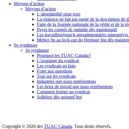
Moyens d’action
Moyens d’action
L’abordabilité pour tous
La violence ne fait pas partie de la description de t
Faire de la Journée nationale de la vérité et de la ré
Payer les congés de maladie dès maintenant!
Les travailleur(euse)s agroalimentaires migrant(e)s
Mettez fin au lock-out du Heritage Inn dès mainte
Se syndiquer
Se syndiquer
Pourquoi les TUAC Canada?
L’avantage du syndicat
Les syndicats en faits
Foire aux questions
Tout sur les syndicats
Industries que nous représentons
Les lieux de travail que nous représentons
Comment former un syndicat
Adhérez dès aujourd’hui
Copyright © 2026 des
TUAC Canada
. Tous droits réservés.