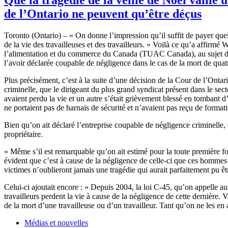
de l’Ontario ne peuvent qu’être déçus
Toronto (Ontario) – « On
donne
l’impression
qu’il
suffit
de payer
que
de la vie des
travailleuses
et des
travailleurs
. »
Voilà
ce
qu’a
affirmé
Wa
l’alimentation
et du commerce du Canada (
TUAC
Canada), au
sujet
l’avoir
déclarée
coupable
de
négligence
dans
le
cas
de la
mort
de
quat
Plus
précisément
,
c’est
à
la suite
d’une
décision
de la
Cour
de
l’Ontar
criminelle
,
que
le
dirigeant
du plus grand
syndicat
présent
dans
le
sect
avaient
perdu
la vie et un
autre
s’était
grièvement
blessé
en
tombant
d
ne
portaient
pas de
harnais
de
sécurité
et
n’avaient
pas
reçu
de format
Bien
qu’on
ait
déclaré
l’entreprise
coupable
de
négligence
criminelle
,
propriétaire
.
«
Même
s’il
est
remarquable
qu’on
ait
estimé
pour la
toute
première
fo
évident
que
c’est
à
cause de la
négligence
de
celle-ci
que
ces
hommes
victimes
n’oublieront
jamais
une
tragédie
qui
aurait
parfaitement
pu
êt
Celui-ci
ajoutait
encore : «
Depuis
2004, la
loi
C-45,
qu’on
appelle
au
travailleurs
perdent
la vie
à
cause de la
négligence
de
cette
dernière
.
V
de la
mort
d’une
travailleuse
ou
d’un
travailleur
.
Tant
qu’on
ne les en
Médias et nouvelles