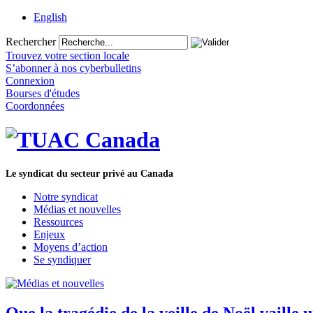
English
Rechercher
Trouvez votre section locale
S’abonner à nos cyberbulletins
Connexion
Bourses d'études
Coordonnées
Le syndicat du secteur privé au Canada
Notre syndicat
Médias et nouvelles
Ressources
Enjeux
Moyens d’action
Se syndiquer
Que la tragédie de la veille de Noël vaille 