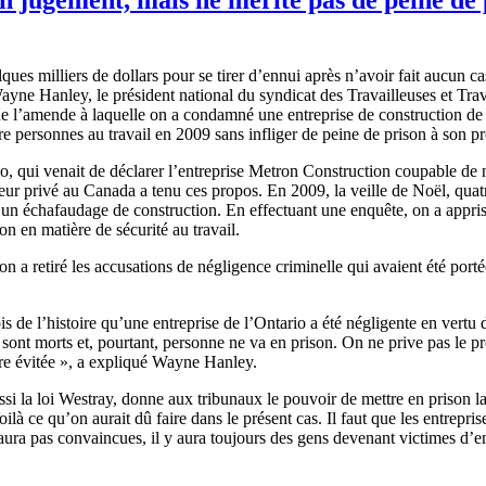
lques
milliers
de dollars pour se
tirer
d’ennui
après
n’avoir
fait
aucun
ca
yne Hanley, le
président
national du
syndicat
des
Travailleuses
et
Trav
de
l’amende
à
laquelle
on a
condamné
une
entreprise
de construction d
re
personnes
au travail en 2009 sans
infliger
de
peine
de prison
à
son
pr
io
, qui
venait
de
déclarer
l’entreprise
Metron
Construction
coupable
de
eur
privé
au Canada a
tenu
ces
propos
. En 2009, la
veille
de
Noël
,
quat
’un
échafaudage
de construction. En
effectuant
une
enquête
, on a
appri
ion en
matière
de
sécurité
au travail.
 on a
retiré
les accusations de
négligence
criminelle
qui
avaient
été
porté
is
de
l’histoire
qu’une
entreprise
de
l’Ontario
a
été
négligente
en
vertu
d
sont
morts
et,
pourtant
,
personne
ne
va
en prison. On ne
prive
pas le
pr
re
évitée
», a
expliqué
Wayne Hanley.
ssi
la
loi
Westray
,
donne
aux
tribunaux
le
pouvoir
de
mettre
en prison l
oilà
ce
qu’on
aurait
dû
faire
dans
le
présent
cas
. Il
faut
que
les
entrepris
 aura pas
convaincues
,
il
y aura
toujours
des
gens
devenant
victimes
d’e