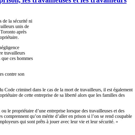
s
de la
sécurité
ni
ailleurs
unis
de
e Toronto
après
opriétaire
.
négligence
re
travailleurs
s
que
ces
hommes
es
contre
son
u Code
criminel
dans
le
cas
de la
mort
de
travailleurs
,
il
est
également
opriétaire
de
cette
entreprise
de
sa
liberté
alors
que
les
familles
des
a
ou
le
propriétaire
d’une
entreprise
lorsque
des
travailleuses
et des
es
comprennent
qu’on
mérite
d’aller
en prison
si
l’on
se rend
coupable
mployeurs
qui
sont
prêts
à
jouer
avec
leur
vie et
leur
sécurité
. »