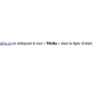
fcw.ca
en indiquant le mot «
Média
» dans la ligne d'objet.