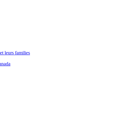
t leurs families
anada