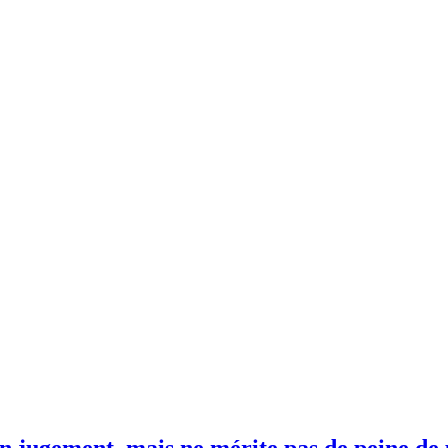
un jugement, mais ne mérite pas de peine de pr