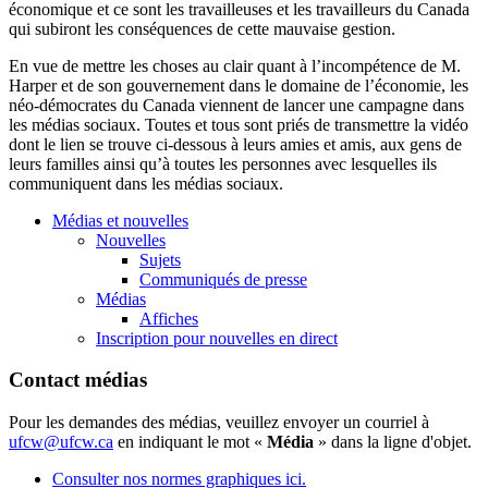
économique
et
ce
sont
les
travailleuses
et les
travailleurs
du Canada
qui
subiront
les
conséquences
de
cette
mauvaise
gestion
.
En
vue
de
mettre
les
choses
au
clair
quant
à
l’incompétence
de M.
Harper et de son
gouvernement
dans
le
domaine
de
l’économie
, les
néo-démocrates
du Canada
viennent
de lancer
une
campagne
dans
les
médias
sociaux
. Toutes et tous sont priés de transmettre la vidéo
dont le lien se trouve ci-dessous à leurs amies et amis, aux gens de
leurs familles ainsi qu’à toutes les personnes avec lesquelles ils
communiquent dans les médias sociaux.
Médias et nouvelles
Nouvelles
Sujets
Communiqués de presse
Médias
Affiches
Inscription pour nouvelles en direct
Contact médias
Pour les demandes des médias, veuillez envoyer un courriel à
ufcw@ufcw.ca
en indiquant le mot «
Média
» dans la ligne d'objet.
Consulter nos normes graphiques ici.