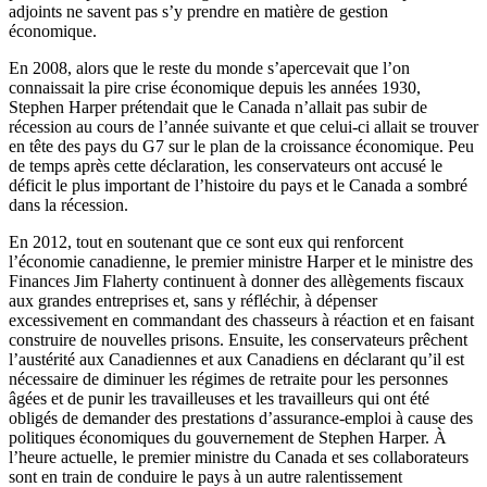
adjoints
ne
savent
pas
s’y
prendre
en
matière
de
gestion
économique
.
En 2008,
alors
que
le
reste
du
monde
s’apercevait
que
l’on
connaissait
la
pire
crise
économique
depuis
les
années
1930,
Stephen Harper
prétendait
que
le Canada
n’allait
pas
subir
de
récession
au
cours
de
l’année
suivante
et
que
celui-ci
allait
se
trouver
en
tête
des pays du
G7
sur
le plan de la
croissance
économique
.
Peu
de temps
après
cette
déclaration
, les
conservateurs
ont
accusé
le
déficit
le plus important de
l’histoire
du pays et le Canada a
sombré
dans
la
récession
.
En 2012, tout en
soutenant
que
ce
sont
eux
qui
renforcent
l’économie
canadienne
, le premier
ministre
Harper et le
ministre
des
Finances Jim Flaherty
continuent
à
donner
des
allègements
fiscaux
aux
grandes
entreprises
et, sans y
réfléchir
,
à
dépenser
excessivement
en commandant des
chasseurs
à
réaction
et en
faisant
construire
de
nouvelles
prisons.
Ensuite
, les
conservateurs
prêchent
l’austérité
aux
Canadiennes
et aux
Canadiens
en
déclarant
qu’il
est
nécessaire
de
diminuer
les
régimes
de
retraite
pour les
personnes
âgées
et de
punir
les
travailleuses
et les
travailleurs
qui
ont
été
obligés
de demander des
prestations
d’assurance-emploi
à
cause des
politiques
économiques
du
gouvernement
de Stephen Harper.
À
l’heure
actuelle
, le premier
ministre
du Canada et
ses
collaborateurs
sont
en train de
conduire
le pays
à
un
autre
ralentissement