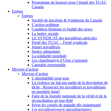
Programme de bourses pour l’équité des TUAC
Canada
Enjeux
Enjeux
Société de leucémie & lymphome du Canada
L’action politique
Condition féminine et égalité des sexes
La justice sociale
LE SYNDICAT des travailleurs agricoles
Fierté des TUAC – Fierté syndicale
Jeunes travailleurs
Justice alimentaire
La solidarité mondiale
Les chauffeur(e)s d’Uber s’unissent
Cannabis responsable
Moyens d’action
Moyens d’action
L’abordabilité pour tous
La violence ne fait pas partie de la description de
tâche : Respectez les travailleurs et travailleuses
en première ligne!
Faire de la Journée nationale de la vérité et de la
réconciliation un jour férié
Payer les congés de maladie dès maintenant!
Les travailleur(euse)s agroalimentaires