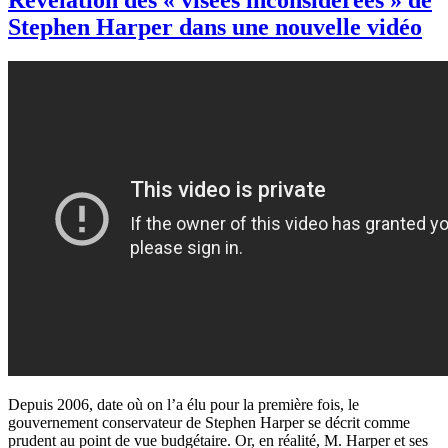
Stephen Harper dans une nouvelle vidéo
Depuis
2006, date
où
on
l’a
élu
pour la
première
fois
, le
gouvernement
conservateur
de Stephen Harper se
décrit
comme
prudent au point de
vue
budgétaire
. Or, en
réalité
, M. Harper et
ses